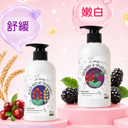
全家取貨
【注意事
／ATM／
1.本服務
※ 請注意
每筆NT$9
用戶於交
絡購買商品
款買賣價
先享後付
付款後全
2.基於同
※ 交易是
每筆NT$9
資料（包
是否繳費成
用，由本
付客戶支
3.完整用
萊爾富取
【注意事
每筆NT$9
１．透過由
交易，需
付款後萊
求債權轉
每筆NT$9
２．關於
https://aft
7-11取貨
３．未成
「AFTE
每筆NT$9
任。
４．使用「
付款後7-1
即時審查
每筆NT$9
結果請求
５．嚴禁
形，恩沛
宅配
動。
每筆NT$9