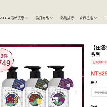
𝘼𝙇𝙀🔥最新優惠
強打商品
熱銷排行
會員禮遇
【任選3
系列
超取滿NT$
NT$2
規格
桑葚蔓
數量