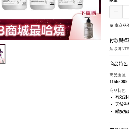
※ 本商品
付款與運
超取滿NT$
付款方式
商品特色
信用卡一
商品編號
11555099
信用卡分
商品特色
3 期 
有效對
合作金
天然佛
超商取貨
華南商
緩解搔
LINE Pay
上海商
國泰世
Apple Pay
臺灣中