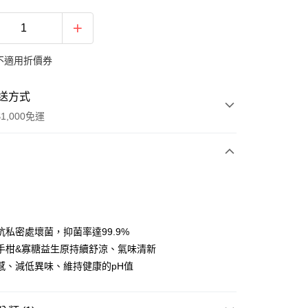
不適用折價券
送方式
1,000免運
次付款
期付款
0 利率 每期
NT$99
21家銀行
抗私密處壞菌，抑菌率達99.9%
庫商業銀行
第一商業銀行
手柑&寡糖益生原持續舒涼、氣味清新
付款
業銀行
彰化商業銀行
感、減低異味、維持健康的pH值
業儲蓄銀行
台北富邦商業銀行
華商業銀行
兆豐國際商業銀行
小企業銀行
台中商業銀行