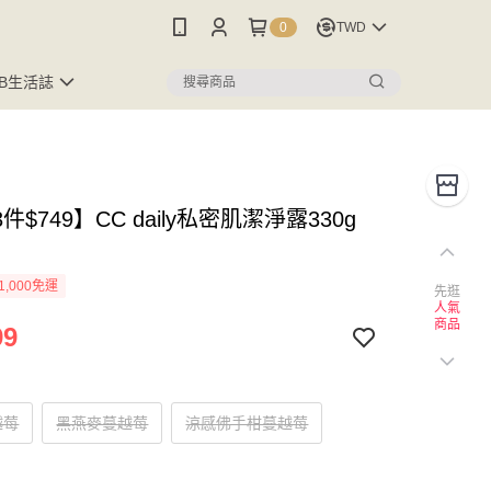
0
TWD
FB生活誌
件$749】CC daily私密肌潔淨露330g
1,000免運
先逛
人氣
商品
99
越莓
黑燕麥蔓越莓
涼感佛手柑蔓越莓