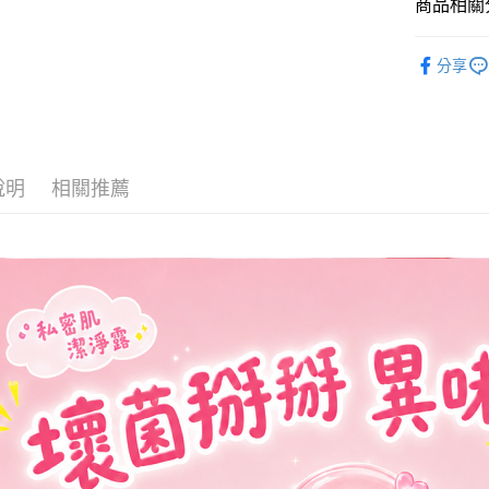
商品相關分
匯豐（
街口支付
聯邦商
➤ CCdai
元大商
分享
悠遊付
玉山商
台新國
Google Pa
台灣樂
大哥付你
相關說明
說明
相關推薦
【大哥付
AFTEE先
1.本服務
2.付款方
相關說明
流程，驗
【關於「A
Hami Poin
完成交易
AFTEE
3.實際核
便利好安
相關說明
4.訂單成
１．簡單
「Hami
消。如遇
ATM付款
２．便利
信會員帳號後
無法說明
３．安心
元)。
【繳款方
貨到付款
1.分期款
【「AFT
醒簡訊。
１．於結帳
2.透過簡
付」結帳
運送方式
帳／街口支
２．訂單
３．收到繳