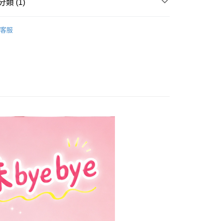
類 (1)
台灣）商業銀行
華泰商業銀行
業銀行
遠東國際商業銀行
ly 私密肌保養
┃私密肌潔淨
業銀行
永豐商業銀行
客服
業銀行
星展（台灣）商業銀行
際商業銀行
中國信託商業銀行
y
天信用卡公司
分期
你分期使用說明】
享後付
由台灣大哥大提供，台灣大哥大用戶可立即使用無須另外申請。
式選擇「大哥付你分期」，訂單成立後會自動跳轉到大哥付的交易
證手機門號後，選擇欲分期的期數、繳款截止日，確認付款後即
FTEE先享後付」】
t
。
先享後付是「在收到商品之後才付款」的支付方式。 讓您購物簡單
准額度、可分期數及費用金額請依後續交易確認頁面所載為準。
心！
立30分鐘內，如未前往確認交易或遇審核未通過，訂單將自動取
：不需註冊會員、不需綁卡、不需儲值。
 Point」為中華電信所提供之點數服務，可於會員專區綁定中華電
「轉專審核」未通過狀況，表示未達大哥付你分期系統評分，恕
：只要手機號碼，簡訊認證，即可結帳。
，即可在購物車使用 Hami Point 折抵消費金額 (1點等於1
評估內容。
：先確認商品／服務後，再付款。
式說明】
項不併入電信帳單，「大哥付你分期」於每月結算日後寄送繳費提
EE先享後付」結帳流程】
方式選擇「AFTEE先享後付」後，將跳轉至「AFTEE先享後
訊連結打開帳單後，可選擇「超商條碼／台灣大直營門市／銀行轉
頁面，進行簡訊認證並確認金額後，即可完成結帳。
付／iPASS MONEY」等通路繳費。
成立數日內，您將收到繳費通知簡訊。
費通知簡訊後14天內，點擊此簡訊中的連結，可透過四大超商