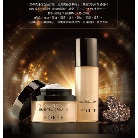
時審查核予不同之上限額度；若仍有額度不足之情形，本公司將視審查結果
每筆NT$90，滿NT$1,000(含以上)免運費
請求用戶進行身份認證。
５．嚴禁一人註冊多個帳號或使用他人資訊註冊。若發現惡意使用之情形，
宅配
恩沛科技股份有限公司將有權停止該用戶之使用額度並採取法律行動。
每筆NT$90，滿NT$1,000(含以上)免運費
貨到付款
每筆NT$90，滿NT$1,000(含以上)免運費