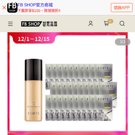
FB SHOP官方商城
開啟APP
下載即享$100，限領現折!!
0
1
/
1