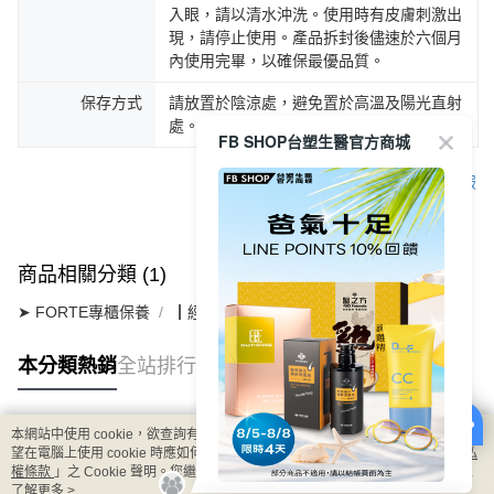
入眼，請以清水沖洗。使用時有皮膚刺激出
現，請停止使用。產品拆封後儘速於六個月
內使用完畢，以確保最優品質。
保存方式
請放置於陰涼處，避免置於高溫及陽光直射
處。
FB SHOP台塑生醫官方商城
客服
商品相關分類 (1)
➤ FORTE專櫃保養
┃經典黑松露系列
本分類熱銷
全站排行
本網站中使用 cookie，欲查詢有關本網站使用 cookie 方式之詳情，及若您不希
熱門標籤
望在電腦上使用 cookie 時應如何變更電腦的 cookie 設定，請參閱本網站「
隱私
權條款
」之 Cookie 聲明。您繼續使用本網站即表示您同意本公司得按本網站使
用條款之 Cookie 聲明使用 cookie。
了解更多 >