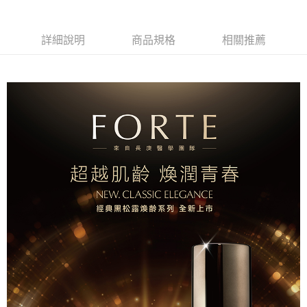
合作金庫商業銀行
第一商業銀行
超商取貨付款
華南商業銀行
彰化商業銀行
詳細說明
商品規格
相關推薦
LINE Pay
上海商業儲蓄銀行
台北富邦商業銀行
國泰世華商業銀行
兆豐國際商業銀行
Apple Pay
臺灣中小企業銀行
台中商業銀行
匯豐（台灣）商業銀行
華泰商業銀行
街口支付
聯邦商業銀行
遠東國際商業銀行
元大商業銀行
永豐商業銀行
悠遊付
玉山商業銀行
星展（台灣）商業銀行
台新國際商業銀行
中國信託商業銀行
Google Pay
台灣樂天信用卡公司
大哥付你分期
相關說明
【大哥付你分期使用說明】
AFTEE先享後付
1.本服務由台灣大哥大提供，台灣大哥大用戶可立即使用無須另外申請。
2.付款方式選擇「大哥付你分期」，訂單成立後會自動跳轉到大哥付的交易
相關說明
流程，驗證手機門號後，選擇欲分期的期數、繳款截止日，確認付款後即完
【關於「AFTEE先享後付」】
成交易。
Hami Point
AFTEE先享後付是「在收到商品之後才付款」的支付方式。 讓您購物簡單
3.實際核准額度、可分期數及費用金額請依後續交易確認頁面所載為準。
便利好安心！
相關說明
4.訂單成立30分鐘內，如未前往確認交易或遇審核未通過，訂單將自動取
１．簡單：不需註冊會員、不需綁卡、不需儲值。
「Hami Point」為中華電信所提供之點數服務，可於會員專區綁定中華電信
消。如遇「轉專審核」未通過狀況，表示未達大哥付你分期系統評分，恕無
２．便利：只要手機號碼，簡訊認證，即可結帳。
ATM付款
會員帳號後，即可在購物車使用 Hami Point 折抵消費金額 (1點等於1元)。
法說明評估內容。