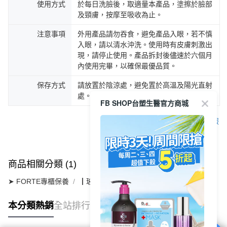
使用方式
於每日洗臉後，取適量本產品，塗擦於臉部
及頸膚，按摩至吸收為止。
注意事項
外用產品請勿吞食，避免產品入眼，若不慎
入眼，請以清水沖洗。使用時有皮膚刺激出
現，請停止使用。產品拆封後儘速於六個月
內使用完畢，以確保最優品質。
保存方式
請放置於陰涼處，避免置於高溫及陽光直射
處。
FB SHOP台塑生醫官方商城
客服
商品相關分類 (1)
➤ FORTE專櫃保養
┃玻尿酸系列
本分類熱銷
全站排行