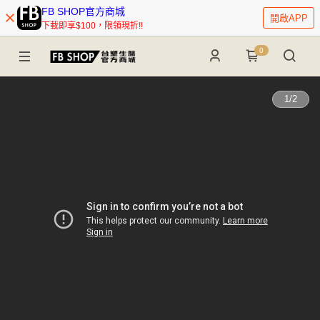
FB SHOP官方商城
開啟APP
下載即享$100，限領現折!!
0
1
/
2