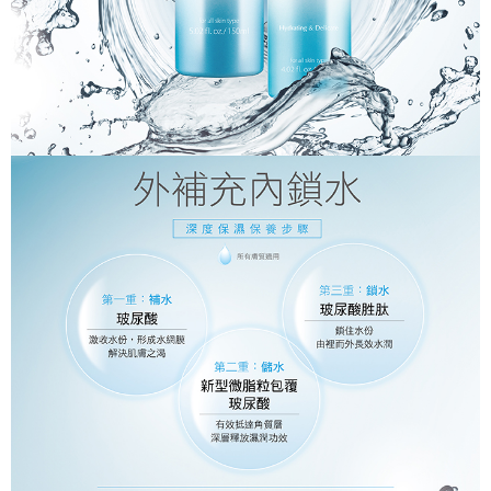
付款後7-11取貨
４．使用「AFTEE先享後付」時，將依據個別帳號之用戶狀況，依本公司即
時審查核予不同之上限額度；若仍有額度不足之情形，本公司將視審查結果
每筆NT$90，滿NT$1,000(含以上)免運費
請求用戶進行身份認證。
５．嚴禁一人註冊多個帳號或使用他人資訊註冊。若發現惡意使用之情形，
宅配
恩沛科技股份有限公司將有權停止該用戶之使用額度並採取法律行動。
每筆NT$90，滿NT$1,000(含以上)免運費
貨到付款
每筆NT$90，滿NT$1,000(含以上)免運費