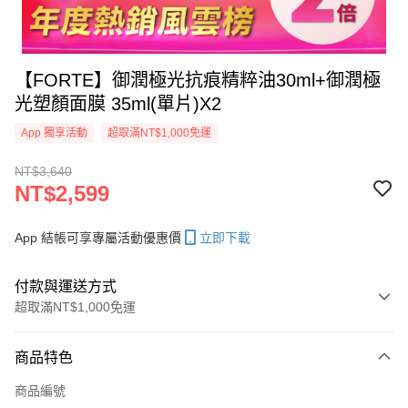
【FORTE】御潤極光抗痕精粹油30ml+御潤極
光塑顏面膜 35ml(單片)X2
App 獨享活動
超取滿NT$1,000免運
NT$3,640
NT$2,599
App 結帳可享專屬活動優惠價
立即下載
付款與運送方式
超取滿NT$1,000免運
付款方式
商品特色
信用卡一次付款
商品編號
超商取貨付款