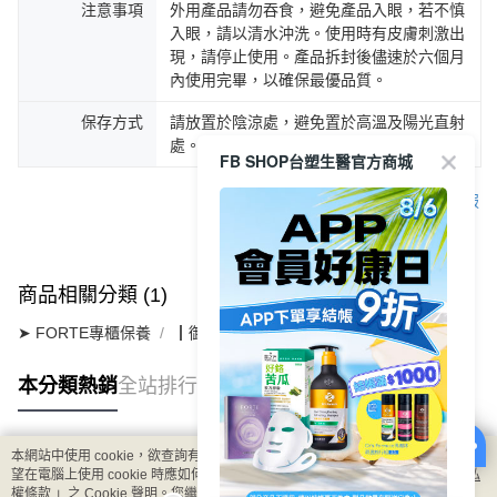
注意事項
外用產品請勿吞食，避免產品入眼，若不慎
入眼，請以清水沖洗。使用時有皮膚刺激出
現，請停止使用。產品拆封後儘速於六個月
內使用完畢，以確保最優品質。
保存方式
請放置於陰涼處，避免置於高溫及陽光直射
處。
FB SHOP台塑生醫官方商城
客服
商品相關分類 (1)
➤ FORTE專櫃保養
┃御潤極光系列
本分類熱銷
全站排行
本網站中使用 cookie，欲查詢有關本網站使用 cookie 方式之詳情，及若您不希
熱門標籤
望在電腦上使用 cookie 時應如何變更電腦的 cookie 設定，請參閱本網站「
隱私
權條款
」之 Cookie 聲明。您繼續使用本網站即表示您同意本公司得按本網站使