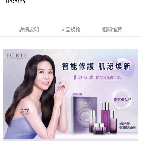
11327169
LINE Pay
Apple Pay
詳細說明
商品規格
相關推薦
街口支付
悠遊付
Google Pay
大哥付你分期
相關說明
【大哥付你分期使用說明】
AFTEE先享後付
1.本服務由台灣大哥大提供，台灣大哥大用戶可立即使用無須另外申請。
2.付款方式選擇「大哥付你分期」，訂單成立後會自動跳轉到大哥付的交易
相關說明
流程，驗證手機門號後，選擇欲分期的期數、繳款截止日，確認付款後即完
【關於「AFTEE先享後付」】
成交易。
Hami Point
AFTEE先享後付是「在收到商品之後才付款」的支付方式。 讓您購物簡單
3.實際核准額度、可分期數及費用金額請依後續交易確認頁面所載為準。
便利好安心！
相關說明
4.訂單成立30分鐘內，如未前往確認交易或遇審核未通過，訂單將自動取
１．簡單：不需註冊會員、不需綁卡、不需儲值。
「Hami Point」為中華電信所提供之點數服務，可於會員專區綁定中華電信
消。如遇「轉專審核」未通過狀況，表示未達大哥付你分期系統評分，恕無
２．便利：只要手機號碼，簡訊認證，即可結帳。
ATM付款
會員帳號後，即可在購物車使用 Hami Point 折抵消費金額 (1點等於1元)。
法說明評估內容。
３．安心：先確認商品／服務後，再付款。
【繳款方式說明】
貨到付款
1.分期款項不併入電信帳單，「大哥付你分期」於每月結算日後寄送繳費提