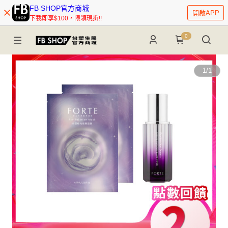
FB SHOP官方商城
開啟APP
下載即享$100，限領現折!!
0
1
/
1