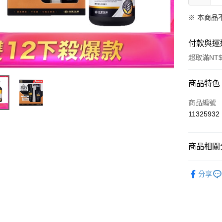
※ 本商品
付款與運
超取滿NT$
付款方式
商品特色
信用卡一
商品編號
11325932
信用卡分
3 期 
商品相關分
合作金
超商取貨
華南商
➤ Dr's F
LINE Pay
上海商
分享
國泰世
Apple Pay
臺灣中
匯豐（
街口支付
聯邦商