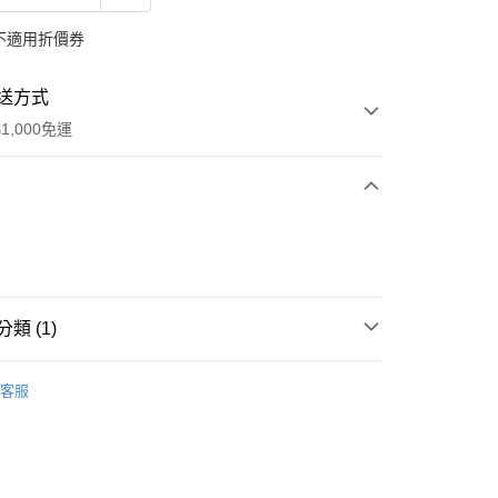
不適用折價券
送方式
1,000免運
次付款
期付款
0 利率 每期
NT$733
21家銀行
類 (1)
庫商業銀行
第一商業銀行
付款
業銀行
彰化商業銀行
ormula 髮肌護理
【頭皮護理】
髮根強化標靶促進液
業儲蓄銀行
台北富邦商業銀行
客服
華商業銀行
兆豐國際商業銀行
小企業銀行
台中商業銀行
台灣）商業銀行
華泰商業銀行
業銀行
遠東國際商業銀行