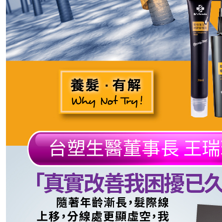
款買賣價
先享後付
付款後全
2.基於同
※ 交易是
每筆NT$9
資料（包
是否繳費成
用，由本
付客戶支
3.完整用
萊爾富取
【注意事
每筆NT$9
１．透過由
交易，需
付款後萊
求債權轉
每筆NT$9
２．關於
https://aft
7-11取貨
３．未成
「AFTE
每筆NT$9
任。
４．使用「
付款後7-1
即時審查
每筆NT$9
結果請求
５．嚴禁
形，恩沛
宅配
動。
每筆NT$9
貨到付款
每筆NT$9