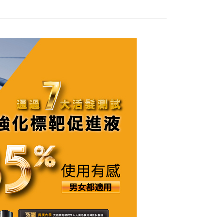
業銀行
永豐商業銀行
業銀行
星展（台灣）商業銀行
際商業銀行
中國信託商業銀行
y
天信用卡公司
分期
你分期使用說明】
享後付
由台灣大哥大提供，台灣大哥大用戶可立即使用無須另外申請。
式選擇「大哥付你分期」，訂單成立後會自動跳轉到大哥付的交易
證手機門號後，選擇欲分期的期數、繳款截止日，確認付款後即
FTEE先享後付」】
t
。
先享後付是「在收到商品之後才付款」的支付方式。 讓您購物簡單
准額度、可分期數及費用金額請依後續交易確認頁面所載為準。
心！
立30分鐘內，如未前往確認交易或遇審核未通過，訂單將自動取
：不需註冊會員、不需綁卡、不需儲值。
 Point」為中華電信所提供之點數服務，可於會員專區綁定中華電
「轉專審核」未通過狀況，表示未達大哥付你分期系統評分，恕
：只要手機號碼，簡訊認證，即可結帳。
，即可在購物車使用 Hami Point 折抵消費金額 (1點等於1
評估內容。
：先確認商品／服務後，再付款。
式說明】
項不併入電信帳單，「大哥付你分期」於每月結算日後寄送繳費提
EE先享後付」結帳流程】
方式選擇「AFTEE先享後付」後，將跳轉至「AFTEE先享後
訊連結打開帳單後，可選擇「超商條碼／台灣大直營門市／銀行轉
頁面，進行簡訊認證並確認金額後，即可完成結帳。
付／iPASS MONEY」等通路繳費。
成立數日內，您將收到繳費通知簡訊。
費通知簡訊後14天內，點擊此簡訊中的連結，可透過四大超商
付款
項】
網路銀行／等多元方式進行付款，方視為交易完成。
係由「台灣大哥大股份有限公司」（以下簡稱本公司）所提供，讓
：結帳手續完成當下不需立刻繳費，但若您需要取消訂單，請聯
0，滿NT$1,000(含以上)免運費
易時，得透過本服務購買商品或服務，並由商店將買賣／分期付
的店家。未經商家同意取消之訂單仍視為有效，需透過AFTEE