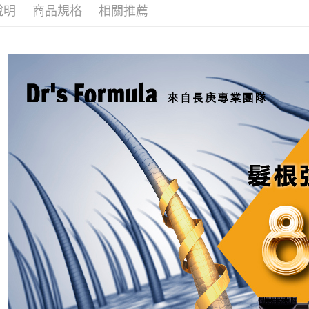
元大商
悠遊付
說明
商品規格
相關推薦
玉山商
台新國
Google Pa
台灣樂
大哥付你
相關說明
【大哥付
AFTEE先
1.本服務
2.付款方
相關說明
流程，驗
【關於「A
Hami Poin
完成交易
AFTEE
3.實際核
便利好安
相關說明
4.訂單成
１．簡單
「Hami
消。如遇
ATM付款
２．便利
信會員帳號後
無法說明
３．安心
元)。
【繳款方
貨到付款
1.分期款
【「AFT
醒簡訊。
１．於結帳
2.透過簡
付」結帳
運送方式
帳／街口支
２．訂單
３．收到繳
全家取貨
【注意事
／ATM／
1.本服務
※ 請注意
每筆NT$9
用戶於交
絡購買商品