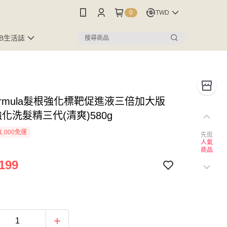
0
TWD
FB生活誌
 Formula髮根強化標靶促進液三倍加大版
化洗髮精三代(清爽)580g
1,000免運
先逛
人氣
商品
199