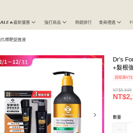
𝘼𝙇𝙀🔥最新優惠
強打商品
熱銷排行
會員禮遇
強化標靶促進液
Dr's
+髮根強
超取滿NT$
NT$5,948
NT$2,
數量