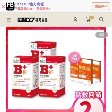
FB SHOP官方商城
開啟APP
下載即享$100，限領現折!!
0
1
/
2