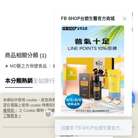
顯示電腦版詳細說明
FB SHOP台塑生醫官方商城
客服
商品相關分類 (1)
➤ MD醫之方保健食品
維生素系列
緩釋B群雙層錠
本分類熱銷
全站排行
本網站中使用 cookie，欲查詢有關本網站使用 cookie 方式之詳情，及若您不希
熱門標籤
望在電腦上使用 cookie 時應如何變更電腦的 cookie 設定，請參閱本網站「
隱私
權條款
」之 Cookie 聲明。您繼續使用本網站即表示您同意本公司得按本網站使
用條款之 Cookie 聲明使用 cookie。
了解更多 >
8/5-8/8 LINE POINT回饋10%
回覆至 FB SHOP台塑生醫官方商城
我知道了