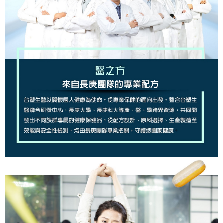
付款後7-11取貨
４．使用「AFTEE先享後付」時，將依據個別帳號之用戶狀況，依本公司即
時審查核予不同之上限額度；若仍有額度不足之情形，本公司將視審查結果
每筆NT$90，滿NT$1,000(含以上)免運費
請求用戶進行身份認證。
５．嚴禁一人註冊多個帳號或使用他人資訊註冊。若發現惡意使用之情形，
宅配
恩沛科技股份有限公司將有權停止該用戶之使用額度並採取法律行動。
每筆NT$90，滿NT$1,000(含以上)免運費
貨到付款
每筆NT$90，滿NT$1,000(含以上)免運費