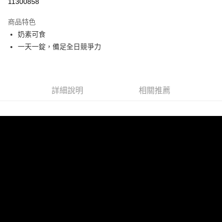
11300858
3 期 0 利率 每期
NT$389
21家銀行
商品特色
合作金庫商業銀行
第一商業銀行
超商取貨付款
奶素可食
華南商業銀行
彰化商業銀行
一天一錠，備足全日競爭力
LINE Pay
上海商業儲蓄銀行
台北富邦商業銀行
國泰世華商業銀行
兆豐國際商業銀行
Apple Pay
臺灣中小企業銀行
台中商業銀行
匯豐（台灣）商業銀行
華泰商業銀行
街口支付
聯邦商業銀行
遠東國際商業銀行
詳細說明
相關推薦
元大商業銀行
永豐商業銀行
悠遊付
玉山商業銀行
星展（台灣）商業銀行
台新國際商業銀行
中國信託商業銀行
Google Pay
台灣樂天信用卡公司
大哥付你分期
相關說明
【大哥付你分期使用說明】
AFTEE先享後付
1.本服務由台灣大哥大提供，台灣大哥大用戶可立即使用無須另外申請。
2.付款方式選擇「大哥付你分期」，訂單成立後會自動跳轉到大哥付的交易
相關說明
流程，驗證手機門號後，選擇欲分期的期數、繳款截止日，確認付款後即完
【關於「AFTEE先享後付」】
成交易。
Hami Point
AFTEE先享後付是「在收到商品之後才付款」的支付方式。 讓您購物簡單
3.實際核准額度、可分期數及費用金額請依後續交易確認頁面所載為準。
便利好安心！
相關說明
4.訂單成立30分鐘內，如未前往確認交易或遇審核未通過，訂單將自動取
１．簡單：不需註冊會員、不需綁卡、不需儲值。