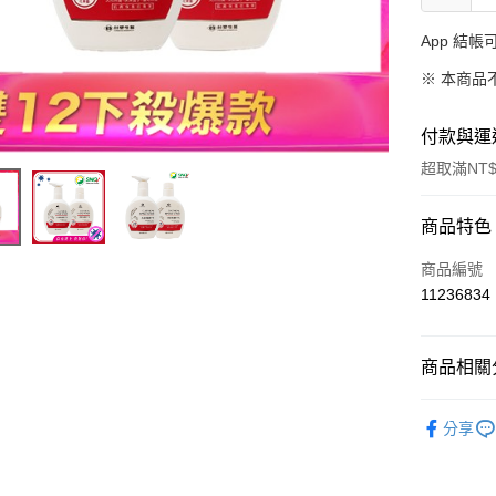
App 結
※ 本商品
付款與運
超取滿NT$
付款方式
商品特色
信用卡一
商品編號
11236834
信用卡分
3 期 
商品相關分
合作金
超商取貨
華南商
➤ Dr's F
LINE Pay
上海商
分享
國泰世
Apple Pay
臺灣中
匯豐（