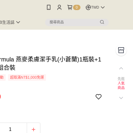
0
TWD
FB生活誌
 Formula 燕麥柔膚潔手乳(小蒼蘭)1瓶裝+1
組合裝
活動
超取滿NT$1,000免運
先逛
人氣
商品
9