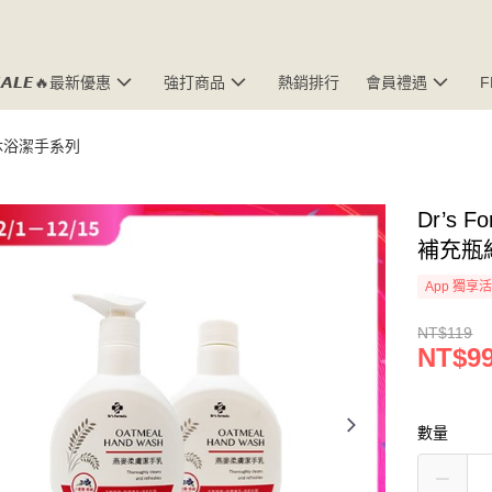
𝘼𝙇𝙀🔥最新優惠
強打商品
熱銷排行
會員禮遇
沐浴潔手系列
Dr’s
補充瓶
App 獨享
NT$119
NT$9
數量