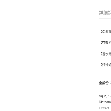
詳細
【保濕
【有效
【香水
【好沖
全成份
Aqua, So
Disteara
Extract