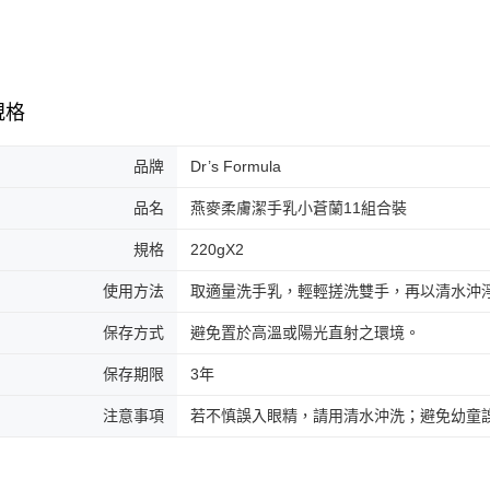
1.本服務
※ 請注意
每筆NT$9
用戶於交
絡購買商品
款買賣價
先享後付
付款後全
2.基於同
※ 交易是
每筆NT$9
資料（包
是否繳費成
用，由本
付客戶支
規格
3.完整用
萊爾富取
【注意事
每筆NT$9
品牌
Dr’s Formula
１．透過由
交易，需
付款後萊
求債權轉
品名
燕麥柔膚潔手乳小蒼蘭11組合裝
每筆NT$9
２．關於
https://aft
規格
220gX2
7-11取貨
３．未成
「AFTE
使用方法
取適量洗手乳，輕輕搓洗雙手，再以清水沖
每筆NT$9
任。
４．使用「
保存方式
避免置於高溫或陽光直射之環境。
付款後7-1
即時審查
每筆NT$9
結果請求
保存期限
3年
５．嚴禁
形，恩沛
宅配
注意事項
若不慎誤入眼精，請用清水沖洗；避免幼童
動。
每筆NT$9
貨到付款