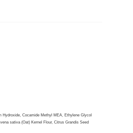
業銀行
遠東國際商業銀行
業銀行
永豐商業銀行
業銀行
星展（台灣）商業銀行
際商業銀行
中國信託商業銀行
y
天信用卡公司
分期
你分期使用說明】
享後付
由台灣大哥大提供，台灣大哥大用戶可立即使用無須另外申請。
式選擇「大哥付你分期」，訂單成立後會自動跳轉到大哥付的交易
證手機門號後，選擇欲分期的期數、繳款截止日，確認付款後即
FTEE先享後付」】
t
。
先享後付是「在收到商品之後才付款」的支付方式。 讓您購物簡單
准額度、可分期數及費用金額請依後續交易確認頁面所載為準。
心！
立30分鐘內，如未前往確認交易或遇審核未通過，訂單將自動取
：不需註冊會員、不需綁卡、不需儲值。
 Point」為中華電信所提供之點數服務，可於會員專區綁定中華電
「轉專審核」未通過狀況，表示未達大哥付你分期系統評分，恕
：只要手機號碼，簡訊認證，即可結帳。
，即可在購物車使用 Hami Point 折抵消費金額 (1點等於1
評估內容。
：先確認商品／服務後，再付款。
式說明】
項不併入電信帳單，「大哥付你分期」於每月結算日後寄送繳費提
EE先享後付」結帳流程】
方式選擇「AFTEE先享後付」後，將跳轉至「AFTEE先享後
訊連結打開帳單後，可選擇「超商條碼／台灣大直營門市／銀行轉
頁面，進行簡訊認證並確認金額後，即可完成結帳。
ium Hydroxide, Cocamide Methyl MEA, Ethylene Glycol
付／iPASS MONEY」等通路繳費。
成立數日內，您將收到繳費通知簡訊。
ena sativa (Oat) Kernel Flour, Citrus Grandis Seed
費通知簡訊後14天內，點擊此簡訊中的連結，可透過四大超商
付款
項】
網路銀行／等多元方式進行付款，方視為交易完成。