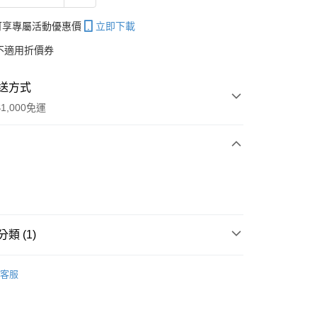
帳可享專屬活動優惠價
立即下載
不適用折價券
送方式
1,000免運
次付款
期付款
0 利率 每期
NT$33
21家銀行
類 (1)
庫商業銀行
第一商業銀行
付款
業銀行
彰化商業銀行
ormula 髮肌護理
【肌膚護理】
抗菌沐浴潔手系列
業儲蓄銀行
台北富邦商業銀行
客服
華商業銀行
兆豐國際商業銀行
小企業銀行
台中商業銀行
台灣）商業銀行
華泰商業銀行