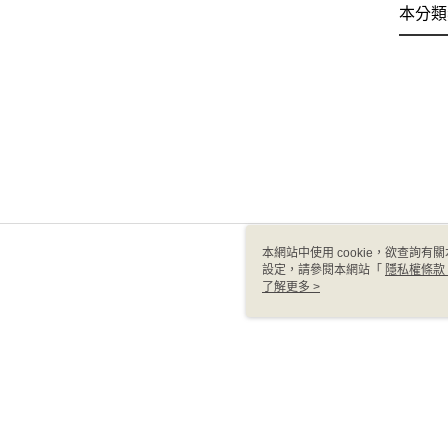
本分類
本網站中使用 cookie，欲查詢有關
設定，請參閱本網站「
隱私權條款
使用 cookie。
了解更多 >
TW-MWG1-61-104 Web2.0
© 2026 by 台塑生醫科技股份有限公司