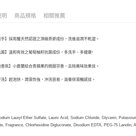
街口支付
聯邦商
元大商
悠遊付
說明
商品規格
相關推薦
玉山商
台新國
Google Pa
台灣樂
大哥付你
護手】採用獲天然認證之頂級燕麥成份，洗後滋潤不乾澀。
相關說明
【大哥付
抗菌】溫和有效之葡萄柚籽抗菌成份，多洗手、多健康
!
AFTEE先
1.本服務
2.付款方
相關說明
級香氛】小蒼蘭結合青蘋果的微甜芬香，去除異味效果佳。
流程，驗
【關於「A
Hami Poin
完成交易
AFTEE
3.實際核
便利好安
相關說明
好洗】
起泡快，
潤濕性強，沖洗容易，滋養保濕觸感佳。
4.訂單成
１．簡單
「Hami
消。如遇
ATM付款
２．便利
信會員帳號後
無法說明
３．安心
元)。
【繳款方
貨到付款
：
1.分期款
【「AFT
醒簡訊。
１．於結帳
2.透過簡
付」結帳
dium Lauryl Ether Sulfate, Lauric Acid, Sodium Chloride, Glycerin, Potass
運送方式
帳／街口支
２．訂單
te, Fragrance, Chlorhexidine Digluconate, Disodium EDTA, PEG-75 Lanolin, Av
３．收到繳
全家取貨
【注意事
／ATM／