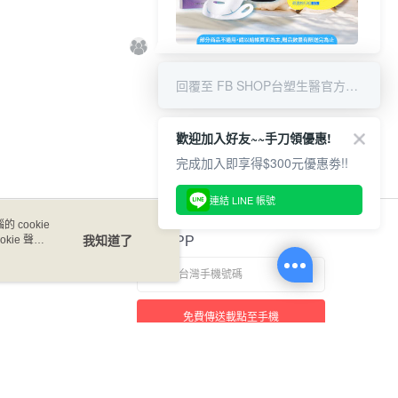
0，滿NT$1,000(含以上)免運費
8/6 APP結帳享9折 & 滿千贈限量
好禮
回覆至 FB SHOP台塑生醫官方商城
歡迎加入好友~~手刀領優惠!
完成加入即享得$300元優惠劵!!
連結 LINE 帳號
 cookie
kie 聲明
我知道了
官方APP
免費傳送載點至手機
本站最佳瀏覽環境請使用 Google Chrome、Firefox 或 Edge 以上版本