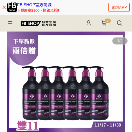
FB SHOP官方商城
開啟APP
下載即享$100，限領現折!!
0
1
/
2