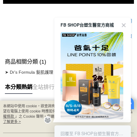
顯示電腦版詳細說明
FB SHOP台塑生醫官方商城
客服
商品相關分類 (1)
➤ Dr's Formula 髮肌護理
【頭皮護理】
逆齡喚黑洗護系列
本分類熱銷
全站排行
本網站中使用 cookie，欲查詢有關本網站使用 cookie 方式之詳情，及若您不希
熱門標籤
望在電腦上使用 cookie 時應如何變更電腦的 cookie 設定，請參閱本網站「
隱私
權條款
」之 Cookie 聲明。您繼續使用本網站即表示您同意本公司得按本網站使
用條款之 Cookie 聲明使用 cookie。
了解更多 >
8/5-8/8 LINE POINT回饋10%
回覆至 FB SHOP台塑生醫官方商城