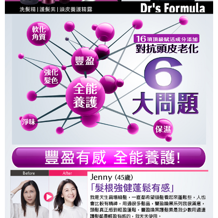
付款後7-11取貨
４．使用「AFTEE先享後付」時，將依據個別帳號之用戶狀況，依本公司即
時審查核予不同之上限額度；若仍有額度不足之情形，本公司將視審查結果
每筆NT$90，滿NT$1,000(含以上)免運費
請求用戶進行身份認證。
５．嚴禁一人註冊多個帳號或使用他人資訊註冊。若發現惡意使用之情形，
宅配
恩沛科技股份有限公司將有權停止該用戶之使用額度並採取法律行動。
每筆NT$90，滿NT$1,000(含以上)免運費
貨到付款
每筆NT$90，滿NT$1,000(含以上)免運費