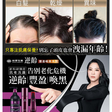
「Hami Point」為中華電信所提供之點數服務，可於會員專區綁定中華電信
消。如遇「轉專審核」未通過狀況，表示未達大哥付你分期系統評分，恕無
２．便利：只要手機號碼，簡訊認證，即可結帳。
ATM付款
會員帳號後，即可在購物車使用 Hami Point 折抵消費金額 (1點等於1元)。
法說明評估內容。
３．安心：先確認商品／服務後，再付款。
【繳款方式說明】
貨到付款
1.分期款項不併入電信帳單，「大哥付你分期」於每月結算日後寄送繳費提
【「AFTEE先享後付」結帳流程】
醒簡訊。
１．於結帳方式選擇「AFTEE先享後付」後，將跳轉至「AFTEE先享後付」
2.透過簡訊連結打開帳單後，可選擇「超商條碼／台灣大直營門市／銀行轉
結帳頁面，進行簡訊認證並確認金額後，即可完成結帳。
運送方式
帳／街口支付／iPASS MONEY」等通路繳費。
２．訂單成立數日內，您將收到繳費通知簡訊。
全家取貨付款
３．收到繳費通知簡訊後14天內，點擊此簡訊中的連結，可透過四大超商／
【注意事項】
ATM／網路銀行／等多元方式進行付款，方視為交易完成。
每筆NT$90，滿NT$1,000(含以上)免運費
1.本服務係由「台灣大哥大股份有限公司」（以下簡稱本公司）所提供，讓
※ 請注意：結帳手續完成當下不需立刻繳費，但若您需要取消訂單，請聯絡
用戶於交易時，得透過本服務購買商品或服務，並由商店將買賣／分期付款
購買商品的店家。未經商家同意取消之訂單仍視為有效，需透過AFTEE先享
付款後全家取貨
買賣價金債權讓與本公司後，依約使用本公司帳單繳交帳款。
後付繳納相關費用。
2.基於同意付款使用「大哥付你分期」之契約關係目的，商店將以您的個人
每筆NT$90，滿NT$1,000(含以上)免運費
※ 交易是否成功請以「AFTEE先享後付 」之結帳頁面顯示為準，若有關於
資料（包含姓名、電話或地址）提供予台灣大哥大進項蒐集、處理及利用，
是否繳費成功／繳費後需取消欲退款等相關疑問，請聯繫「AFTEE先享後付
由本公司與您本人進行分期帳單所需資料之確認、核對及更正。
萊爾富取貨付款
客戶支援中心」
https://netprotections.freshdesk.com/support/home
3.完整用戶服務條款，請詳閱以下連結：
https://oppay.tw/userRule
每筆NT$90，滿NT$1,000(含以上)免運費
【注意事項】
１．透過由恩沛科技股份有限公司提供之「AFTEE先享後付」服務完成之交
付款後萊爾富取貨
易，需依本服務之必要範圍內提供個人資料，並將交易相關給付款項請求債
每筆NT$90，滿NT$1,000(含以上)免運費
權轉讓予恩沛科技股份有限公司。
２．關於個人資料處理事宜，請瀏覽以下網址：
https://aftee.tw/terms/#terms3
7-11取貨付款
３．未成年的使用者請事先徵得法定代理人或監護人之同意方可使用
每筆NT$90，滿NT$1,000(含以上)免運費
「AFTEE先享後付」，若未經同意申辦者引起之損失，本公司不負相關責
任。