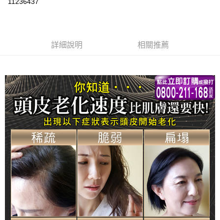
11236437
3 期 0 利率 每期
NT$483
21家銀行
合作金庫商業銀行
第一商業銀行
超商取貨付款
華南商業銀行
彰化商業銀行
詳細說明
相關推薦
LINE Pay
上海商業儲蓄銀行
台北富邦商業銀行
國泰世華商業銀行
兆豐國際商業銀行
Apple Pay
臺灣中小企業銀行
台中商業銀行
匯豐（台灣）商業銀行
華泰商業銀行
街口支付
聯邦商業銀行
遠東國際商業銀行
元大商業銀行
永豐商業銀行
悠遊付
玉山商業銀行
星展（台灣）商業銀行
台新國際商業銀行
中國信託商業銀行
Google Pay
台灣樂天信用卡公司
大哥付你分期
相關說明
【大哥付你分期使用說明】
AFTEE先享後付
1.本服務由台灣大哥大提供，台灣大哥大用戶可立即使用無須另外申請。
2.付款方式選擇「大哥付你分期」，訂單成立後會自動跳轉到大哥付的交易
相關說明
流程，驗證手機門號後，選擇欲分期的期數、繳款截止日，確認付款後即完
【關於「AFTEE先享後付」】
成交易。
Hami Point
AFTEE先享後付是「在收到商品之後才付款」的支付方式。 讓您購物簡單
3.實際核准額度、可分期數及費用金額請依後續交易確認頁面所載為準。
便利好安心！
相關說明
4.訂單成立30分鐘內，如未前往確認交易或遇審核未通過，訂單將自動取
１．簡單：不需註冊會員、不需綁卡、不需儲值。