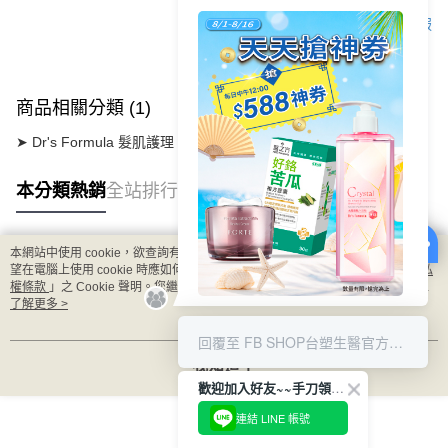
客服
商品相關分類 (1)
➤ Dr's Formula 髮肌護理
【頭皮護理】
逆齡喚黑洗護系列
本分類熱銷
全站排行
本網站中使用 cookie，欲查詢有關本網站使用 cookie 方式之詳情，及若您不希
熱門標籤
望在電腦上使用 cookie 時應如何變更電腦的 cookie 設定，請參閱本網站「
隱私
權條款
」之 Cookie 聲明。您繼續使用本網站即表示您同意本公司得按本網站使
用條款之 Cookie 聲明使用 cookie。
了解更多 >
8/1-8/16 搶588神券
回覆至 FB SHOP台塑生醫官方商城
我知道了
歡迎加入好友~~手刀領優惠!
連結 LINE 帳號