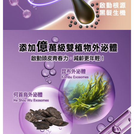
每筆NT$90，滿NT$1,000(含以上)免運費
「AFTEE先享後付」，若未經同意申辦者引起之損失，本公司不負相關責
任。
付款後7-11取貨
４．使用「AFTEE先享後付」時，將依據個別帳號之用戶狀況，依本公司即
時審查核予不同之上限額度；若仍有額度不足之情形，本公司將視審查結果
每筆NT$90，滿NT$1,000(含以上)免運費
請求用戶進行身份認證。
５．嚴禁一人註冊多個帳號或使用他人資訊註冊。若發現惡意使用之情形，
宅配
恩沛科技股份有限公司將有權停止該用戶之使用額度並採取法律行動。
每筆NT$90，滿NT$1,000(含以上)免運費
貨到付款
每筆NT$90，滿NT$1,000(含以上)免運費