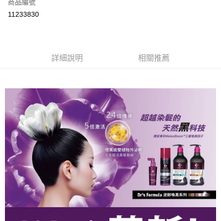
商品編號
信用卡分期付款
11233830
3 期 0 利率 每期
NT$533
21家銀行
合作金庫商業銀行
第一商業銀行
超商取貨付款
華南商業銀行
彰化商業銀行
詳細說明
相關推薦
LINE Pay
上海商業儲蓄銀行
台北富邦商業銀行
國泰世華商業銀行
兆豐國際商業銀行
Apple Pay
臺灣中小企業銀行
台中商業銀行
匯豐（台灣）商業銀行
華泰商業銀行
街口支付
聯邦商業銀行
遠東國際商業銀行
元大商業銀行
永豐商業銀行
悠遊付
玉山商業銀行
星展（台灣）商業銀行
台新國際商業銀行
中國信託商業銀行
Google Pay
台灣樂天信用卡公司
大哥付你分期
相關說明
【大哥付你分期使用說明】
AFTEE先享後付
1.本服務由台灣大哥大提供，台灣大哥大用戶可立即使用無須另外申請。
2.付款方式選擇「大哥付你分期」，訂單成立後會自動跳轉到大哥付的交易
相關說明
流程，驗證手機門號後，選擇欲分期的期數、繳款截止日，確認付款後即完
【關於「AFTEE先享後付」】
成交易。
Hami Point
AFTEE先享後付是「在收到商品之後才付款」的支付方式。 讓您購物簡單
3.實際核准額度、可分期數及費用金額請依後續交易確認頁面所載為準。