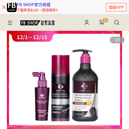
FB SHOP官方商城
開啟APP
下載即享$100，限領現折!!
0
1
/
3