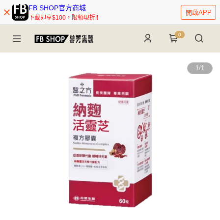
FB SHOP官方商城
開啟APP
下載即享$100，限領現折!!
0
1
/
1