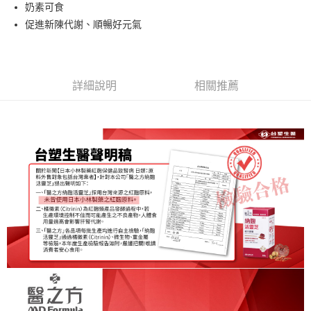
超商取貨付款
奶素可食
華南商業銀行
彰化商業銀行
促進新陳代謝、順暢好元氣
LINE Pay
上海商業儲蓄銀行
台北富邦商業銀行
國泰世華商業銀行
兆豐國際商業銀行
Apple Pay
臺灣中小企業銀行
台中商業銀行
匯豐（台灣）商業銀行
華泰商業銀行
街口支付
聯邦商業銀行
遠東國際商業銀行
詳細說明
相關推薦
元大商業銀行
永豐商業銀行
悠遊付
玉山商業銀行
星展（台灣）商業銀行
台新國際商業銀行
中國信託商業銀行
Google Pay
台灣樂天信用卡公司
大哥付你分期
相關說明
【大哥付你分期使用說明】
AFTEE先享後付
1.本服務由台灣大哥大提供，台灣大哥大用戶可立即使用無須另外申請。
2.付款方式選擇「大哥付你分期」，訂單成立後會自動跳轉到大哥付的交易
相關說明
流程，驗證手機門號後，選擇欲分期的期數、繳款截止日，確認付款後即完
【關於「AFTEE先享後付」】
成交易。
Hami Point
AFTEE先享後付是「在收到商品之後才付款」的支付方式。 讓您購物簡單
3.實際核准額度、可分期數及費用金額請依後續交易確認頁面所載為準。
便利好安心！
相關說明
4.訂單成立30分鐘內，如未前往確認交易或遇審核未通過，訂單將自動取
１．簡單：不需註冊會員、不需綁卡、不需儲值。
「Hami Point」為中華電信所提供之點數服務，可於會員專區綁定中華電信
消。如遇「轉專審核」未通過狀況，表示未達大哥付你分期系統評分，恕無
２．便利：只要手機號碼，簡訊認證，即可結帳。
ATM付款
會員帳號後，即可在購物車使用 Hami Point 折抵消費金額 (1點等於1元)。
法說明評估內容。
３．安心：先確認商品／服務後，再付款。
【繳款方式說明】
貨到付款