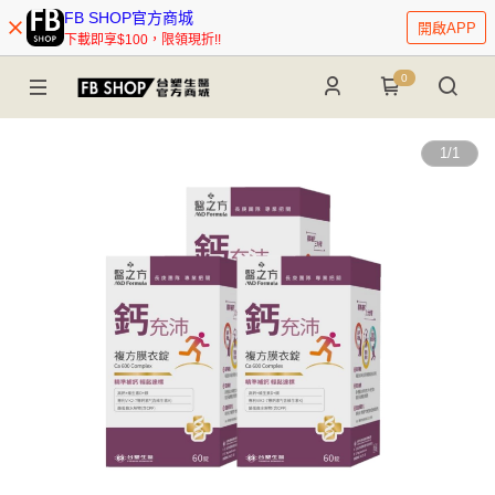
FB SHOP官方商城
開啟APP
下載即享$100，限領現折!!
0
1
/
1