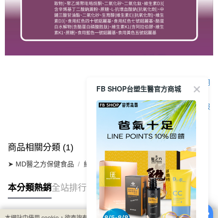
顯示電腦版詳細說明
FB SHOP台塑生醫官方商城
客服
商品相關分類 (1)
➤ MD醫之方保健食品
維生素系列
鈣充沛膜衣錠
本分類熱銷
全站排行