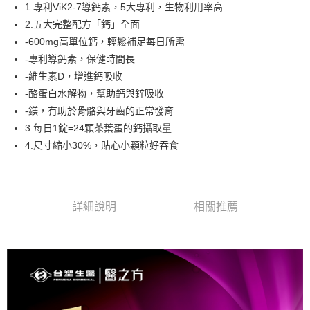
超商取貨付款
1.專利ViK2-7導鈣素，5大專利，生物利用率高
華南商業銀行
彰化商業銀行
2.五大完整配方「鈣」全面
LINE Pay
上海商業儲蓄銀行
台北富邦商業銀行
國泰世華商業銀行
兆豐國際商業銀行
-600mg高單位鈣，輕鬆補足每日所需
Apple Pay
臺灣中小企業銀行
台中商業銀行
-專利導鈣素，保健時間長
匯豐（台灣）商業銀行
華泰商業銀行
-維生素D，增進鈣吸收
街口支付
聯邦商業銀行
遠東國際商業銀行
-酪蛋白水解物，幫助鈣與鋅吸收
元大商業銀行
永豐商業銀行
悠遊付
-鎂，有助於骨骼與牙齒的正常發育
玉山商業銀行
星展（台灣）商業銀行
3.每日1錠=24顆茶葉蛋的鈣攝取量
台新國際商業銀行
中國信託商業銀行
Google Pay
台灣樂天信用卡公司
4.尺寸縮小30%，貼心小顆粒好吞食
大哥付你分期
相關說明
【大哥付你分期使用說明】
AFTEE先享後付
1.本服務由台灣大哥大提供，台灣大哥大用戶可立即使用無須另外申請。
詳細說明
相關推薦
2.付款方式選擇「大哥付你分期」，訂單成立後會自動跳轉到大哥付的交易
相關說明
流程，驗證手機門號後，選擇欲分期的期數、繳款截止日，確認付款後即完
【關於「AFTEE先享後付」】
成交易。
Hami Point
AFTEE先享後付是「在收到商品之後才付款」的支付方式。 讓您購物簡單
3.實際核准額度、可分期數及費用金額請依後續交易確認頁面所載為準。
便利好安心！
相關說明
4.訂單成立30分鐘內，如未前往確認交易或遇審核未通過，訂單將自動取
１．簡單：不需註冊會員、不需綁卡、不需儲值。
「Hami Point」為中華電信所提供之點數服務，可於會員專區綁定中華電信
消。如遇「轉專審核」未通過狀況，表示未達大哥付你分期系統評分，恕無
２．便利：只要手機號碼，簡訊認證，即可結帳。
ATM付款
會員帳號後，即可在購物車使用 Hami Point 折抵消費金額 (1點等於1元)。
法說明評估內容。
３．安心：先確認商品／服務後，再付款。
【繳款方式說明】
貨到付款