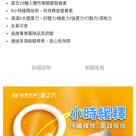
超商取貨付款
富含28種人體所需關鍵營養素
華南商業銀行
彰化商業銀行
8小時緩釋技術，有效釋放營養素
LINE Pay
上海商業儲蓄銀行
台北富邦商業銀行
國泰世華商業銀行
兆豐國際商業銀行
滿滿5大健康力，好體力/機能力/強健力/行動力/清晰力
Apple Pay
臺灣中小企業銀行
台中商業銀行
全素可食
匯豐（台灣）商業銀行
華泰商業銀行
長庚專業團隊品質把關
街口支付
聯邦商業銀行
遠東國際商業銀行
通過多項檢驗標準、安心有保障
元大商業銀行
永豐商業銀行
悠遊付
玉山商業銀行
星展（台灣）商業銀行
台新國際商業銀行
中國信託商業銀行
Google Pay
台灣樂天信用卡公司
大哥付你分期
詳細說明
相關推薦
相關說明
【大哥付你分期使用說明】
AFTEE先享後付
1.本服務由台灣大哥大提供，台灣大哥大用戶可立即使用無須另外申請。
2.付款方式選擇「大哥付你分期」，訂單成立後會自動跳轉到大哥付的交易
相關說明
流程，驗證手機門號後，選擇欲分期的期數、繳款截止日，確認付款後即完
【關於「AFTEE先享後付」】
成交易。
Hami Point
AFTEE先享後付是「在收到商品之後才付款」的支付方式。 讓您購物簡單
3.實際核准額度、可分期數及費用金額請依後續交易確認頁面所載為準。
便利好安心！
相關說明
4.訂單成立30分鐘內，如未前往確認交易或遇審核未通過，訂單將自動取
１．簡單：不需註冊會員、不需綁卡、不需儲值。
「Hami Point」為中華電信所提供之點數服務，可於會員專區綁定中華電信
消。如遇「轉專審核」未通過狀況，表示未達大哥付你分期系統評分，恕無
２．便利：只要手機號碼，簡訊認證，即可結帳。
ATM付款
會員帳號後，即可在購物車使用 Hami Point 折抵消費金額 (1點等於1元)。
法說明評估內容。
３．安心：先確認商品／服務後，再付款。
【繳款方式說明】
貨到付款