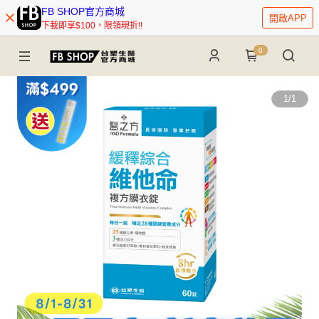
FB SHOP官方商城
開啟APP
下載即享$100，限領現折!!
0
1
/
1