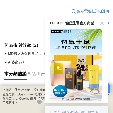
顯示電腦版詳細說明
FB SHOP台塑生醫官方商城
客服
商品相關分類 (2)
➤ MD醫之方保健食品
維生素系列
緩釋綜合維他命膜衣錠
➤ 新客必買⚡
本分類熱銷
全站排行
本網站中使用 cookie，欲查詢有關本網站使用 cookie 方式之詳情，及若您不希
熱門標籤
望在電腦上使用 cookie 時應如何變更電腦的 cookie 設定，請參閱本網站「
隱私
權條款
」之 Cookie 聲明。您繼續使用本網站即表示您同意本公司得按本網站使
用條款之 Cookie 聲明使用 cookie。
了解更多 >
8/5-8/8 LINE POINT回饋10%
回覆至 FB SHOP台塑生醫官方商城