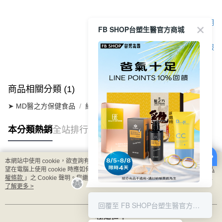
顯示電腦版詳細說明
FB SHOP台塑生醫官方商城
客服
商品相關分類 (1)
➤ MD醫之方保健食品
維生素系列
鐵錠紅口含錠
本分類熱銷
全站排行
本網站中使用 cookie，欲查詢有關本網站使用 cookie 方式之詳情，及若您不希
熱門標籤
望在電腦上使用 cookie 時應如何變更電腦的 cookie 設定，請參閱本網站「
隱私
權條款
」之 Cookie 聲明。您繼續使用本網站即表示您同意本公司得按本網站使
用條款之 Cookie 聲明使用 cookie。
了解更多 >
8/5-8/8 LINE POINT回饋10%
回覆至 FB SHOP台塑生醫官方商城
我知道了