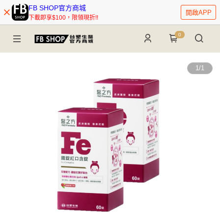
FB SHOP官方商城
開啟APP
下載即享$100，限領現折!!
0
1
/
1