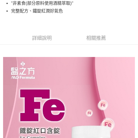
超商取貨付款
"非素食(部分原料使用酒精萃取)"
華南商業銀行
彰化商業銀行
完整配方、鐵錠紅潤好氣色
LINE Pay
上海商業儲蓄銀行
台北富邦商業銀行
國泰世華商業銀行
兆豐國際商業銀行
Apple Pay
臺灣中小企業銀行
台中商業銀行
匯豐（台灣）商業銀行
華泰商業銀行
街口支付
聯邦商業銀行
遠東國際商業銀行
詳細說明
相關推薦
元大商業銀行
永豐商業銀行
悠遊付
玉山商業銀行
星展（台灣）商業銀行
台新國際商業銀行
中國信託商業銀行
Google Pay
台灣樂天信用卡公司
大哥付你分期
相關說明
【大哥付你分期使用說明】
AFTEE先享後付
1.本服務由台灣大哥大提供，台灣大哥大用戶可立即使用無須另外申請。
2.付款方式選擇「大哥付你分期」，訂單成立後會自動跳轉到大哥付的交易
相關說明
流程，驗證手機門號後，選擇欲分期的期數、繳款截止日，確認付款後即完
【關於「AFTEE先享後付」】
成交易。
Hami Point
AFTEE先享後付是「在收到商品之後才付款」的支付方式。 讓您購物簡單
3.實際核准額度、可分期數及費用金額請依後續交易確認頁面所載為準。
便利好安心！
相關說明
4.訂單成立30分鐘內，如未前往確認交易或遇審核未通過，訂單將自動取
１．簡單：不需註冊會員、不需綁卡、不需儲值。
「Hami Point」為中華電信所提供之點數服務，可於會員專區綁定中華電信
消。如遇「轉專審核」未通過狀況，表示未達大哥付你分期系統評分，恕無
２．便利：只要手機號碼，簡訊認證，即可結帳。
ATM付款
會員帳號後，即可在購物車使用 Hami Point 折抵消費金額 (1點等於1元)。
法說明評估內容。
３．安心：先確認商品／服務後，再付款。
【繳款方式說明】
貨到付款