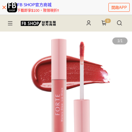
FB SHOP官方商城
開啟APP
下載即享$100，限領現折!!
0
1
/
1