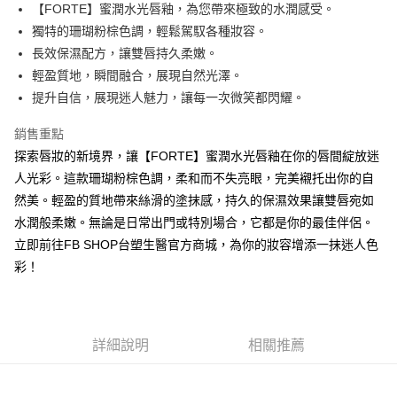
超商取貨付款
【FORTE】蜜潤水光唇釉，為您帶來極致的水潤感受。
華南商業銀行
彰化商業銀行
獨特的珊瑚粉棕色調，輕鬆駕馭各種妝容。
LINE Pay
上海商業儲蓄銀行
台北富邦商業銀行
國泰世華商業銀行
兆豐國際商業銀行
長效保濕配方，讓雙唇持久柔嫩。
Apple Pay
臺灣中小企業銀行
台中商業銀行
輕盈質地，瞬間融合，展現自然光澤。
匯豐（台灣）商業銀行
華泰商業銀行
提升自信，展現迷人魅力，讓每一次微笑都閃耀。
街口支付
聯邦商業銀行
遠東國際商業銀行
元大商業銀行
永豐商業銀行
悠遊付
銷售重點
玉山商業銀行
星展（台灣）商業銀行
探索唇妝的新境界，讓【FORTE】蜜潤水光唇釉在你的唇間綻放迷
台新國際商業銀行
中國信託商業銀行
Google Pay
人光彩。這款珊瑚粉棕色調，柔和而不失亮眼，完美襯托出你的自
台灣樂天信用卡公司
大哥付你分期
然美。輕盈的質地帶來絲滑的塗抹感，持久的保濕效果讓雙唇宛如
相關說明
水潤般柔嫩。無論是日常出門或特別場合，它都是你的最佳伴侶。
【大哥付你分期使用說明】
立即前往FB SHOP台塑生醫官方商城，為你的妝容增添一抹迷人色
AFTEE先享後付
1.本服務由台灣大哥大提供，台灣大哥大用戶可立即使用無須另外申請。
彩！
2.付款方式選擇「大哥付你分期」，訂單成立後會自動跳轉到大哥付的交易
相關說明
流程，驗證手機門號後，選擇欲分期的期數、繳款截止日，確認付款後即完
【關於「AFTEE先享後付」】
成交易。
Hami Point
AFTEE先享後付是「在收到商品之後才付款」的支付方式。 讓您購物簡單
3.實際核准額度、可分期數及費用金額請依後續交易確認頁面所載為準。
便利好安心！
相關說明
4.訂單成立30分鐘內，如未前往確認交易或遇審核未通過，訂單將自動取
１．簡單：不需註冊會員、不需綁卡、不需儲值。
詳細說明
相關推薦
「Hami Point」為中華電信所提供之點數服務，可於會員專區綁定中華電信
消。如遇「轉專審核」未通過狀況，表示未達大哥付你分期系統評分，恕無
２．便利：只要手機號碼，簡訊認證，即可結帳。
ATM付款
會員帳號後，即可在購物車使用 Hami Point 折抵消費金額 (1點等於1元)。
法說明評估內容。
３．安心：先確認商品／服務後，再付款。
【繳款方式說明】
貨到付款