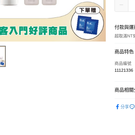
付款與運
超取滿NT$
付款方式
商品特色
信用卡一
商品編號
11121336
信用卡分
3 期 
商品相關分
合作金
超商取貨
華南商
➤ FORT
LINE Pay
上海商
分享
國泰世
Apple Pay
臺灣中
匯豐（
街口支付
聯邦商