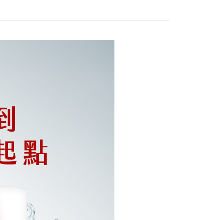
業銀行
永豐商業銀行
業銀行
星展（台灣）商業銀行
際商業銀行
中國信託商業銀行
y
天信用卡公司
分期
你分期使用說明】
享後付
由台灣大哥大提供，台灣大哥大用戶可立即使用無須另外申請。
式選擇「大哥付你分期」，訂單成立後會自動跳轉到大哥付的交易
證手機門號後，選擇欲分期的期數、繳款截止日，確認付款後即
FTEE先享後付」】
t
。
先享後付是「在收到商品之後才付款」的支付方式。 讓您購物簡單
准額度、可分期數及費用金額請依後續交易確認頁面所載為準。
心！
立30分鐘內，如未前往確認交易或遇審核未通過，訂單將自動取
：不需註冊會員、不需綁卡、不需儲值。
 Point」為中華電信所提供之點數服務，可於會員專區綁定中華電
「轉專審核」未通過狀況，表示未達大哥付你分期系統評分，恕
：只要手機號碼，簡訊認證，即可結帳。
，即可在購物車使用 Hami Point 折抵消費金額 (1點等於1
評估內容。
：先確認商品／服務後，再付款。
式說明】
項不併入電信帳單，「大哥付你分期」於每月結算日後寄送繳費提
EE先享後付」結帳流程】
方式選擇「AFTEE先享後付」後，將跳轉至「AFTEE先享後
訊連結打開帳單後，可選擇「超商條碼／台灣大直營門市／銀行轉
頁面，進行簡訊認證並確認金額後，即可完成結帳。
付／iPASS MONEY」等通路繳費。
成立數日內，您將收到繳費通知簡訊。
費通知簡訊後14天內，點擊此簡訊中的連結，可透過四大超商
付款
項】
網路銀行／等多元方式進行付款，方視為交易完成。
係由「台灣大哥大股份有限公司」（以下簡稱本公司）所提供，讓
：結帳手續完成當下不需立刻繳費，但若您需要取消訂單，請聯
0，滿NT$1,000(含以上)免運費
易時，得透過本服務購買商品或服務，並由商店將買賣／分期付
的店家。未經商家同意取消之訂單仍視為有效，需透過AFTEE