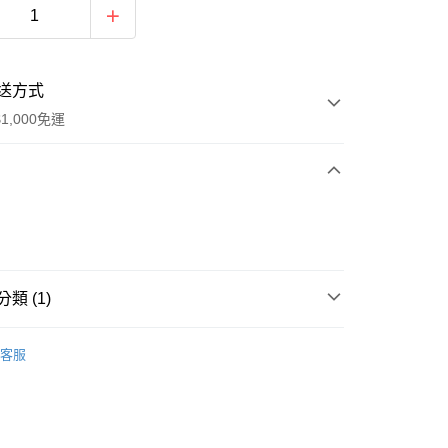
送方式
1,000免運
次付款
期付款
0 利率 每期
NT$503
21家銀行
類 (1)
庫商業銀行
第一商業銀行
付款
業銀行
彰化商業銀行
E專櫃保養
┃Ceramide全效舒緩系列
業儲蓄銀行
台北富邦商業銀行
客服
華商業銀行
兆豐國際商業銀行
小企業銀行
台中商業銀行
台灣）商業銀行
華泰商業銀行
業銀行
遠東國際商業銀行