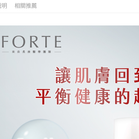
元大商
悠遊付
說明
相關推薦
玉山商
台新國
Google Pa
台灣樂
大哥付你
相關說明
【大哥付
AFTEE先
1.本服務
2.付款方
相關說明
流程，驗
【關於「A
Hami Poin
完成交易
AFTEE
3.實際核
便利好安
相關說明
4.訂單成
１．簡單
「Hami
消。如遇
ATM付款
２．便利
信會員帳號後
無法說明
３．安心
元)。
【繳款方
貨到付款
1.分期款
【「AFT
醒簡訊。
１．於結帳
2.透過簡
付」結帳
運送方式
帳／街口支
２．訂單
３．收到繳
全家取貨
【注意事
／ATM／
1.本服務
※ 請注意
每筆NT$9
用戶於交
絡購買商品