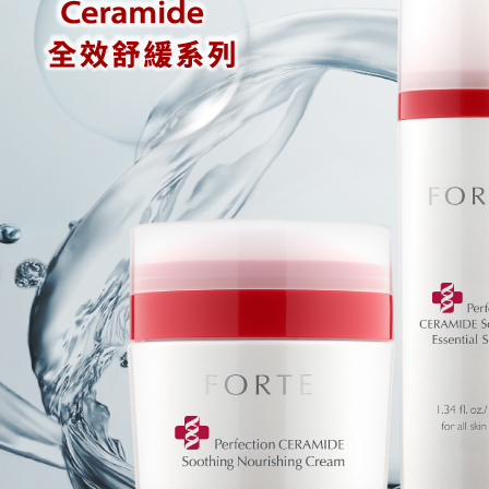
款買賣價
先享後付
付款後全
2.基於同
※ 交易是
每筆NT$9
資料（包
是否繳費成
用，由本
付客戶支
3.完整用
萊爾富取
【注意事
每筆NT$9
１．透過由
交易，需
付款後萊
求債權轉
每筆NT$9
２．關於
https://aft
7-11取貨
３．未成
「AFTE
每筆NT$9
任。
４．使用「
付款後7-1
即時審查
每筆NT$9
結果請求
５．嚴禁
形，恩沛
宅配
動。
每筆NT$9
貨到付款
每筆NT$9