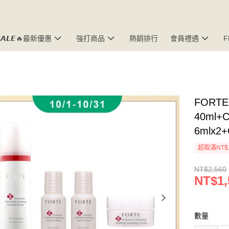
𝘼𝙇𝙀🔥最新優惠
強打商品
熱銷排行
會員禮遇
FORT
40ml
6mlx2
超取滿NT$
NT$2,560
NT$1,
數量