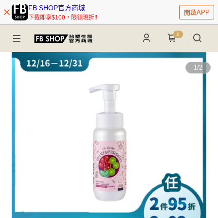
FB SHOP官方商城
開啟APP
下載即享$100，限領現折!!
0
1
/
2