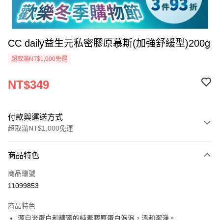
CC daily益生元私密膠原慕斯(加強舒緩型)200g
超取滿NT$1,000免運
NT$349
付款與運送方式
超取滿NT$1,000免運
付款方式
商品特色
信用卡一次付款
商品編號
信用卡分期付款
11099853
3 期 0 利率 每期
NT$116
21家銀行
商品特色
合作金庫商業銀行
第一商業銀行
超商取貨付款
源自米蛋白和糖蜜的純素膠原蛋白泡泡，溫和潔淨。