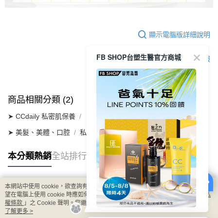
顯示電腦版詳細說明
FB SHOP台塑生醫官方商城
客服
商品相關分類 (2)
➤ CCdaily 私密肌保養
┃私密肌潔淨
➤ 美髮、美體、口腔
私密肌清潔/保養
本分類熱銷
全站排行
本網站中使用 cookie，欲查詢有關本網站使用 cookie 方式之詳情，及若您不希
熱門標籤
望在電腦上使用 cookie 時應如何變更電腦的 cookie 設定，請參閱本網站「
隱私
權條款
」之 Cookie 聲明。您繼續使用本網站即表示您同意本公司得按本網站使
用條款之 Cookie 聲明使用 cookie。
了解更多 >
8/5-8/8 LINE POINT回饋10%