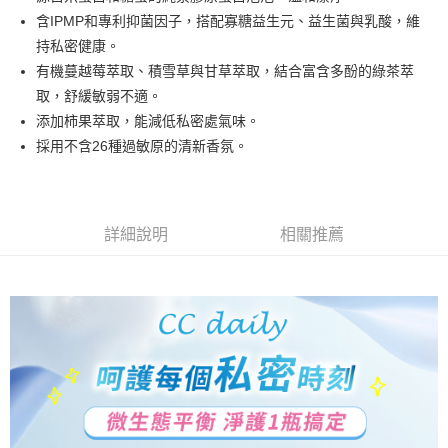
華南商業銀行
彰化商業銀行
含IPMP和專利抑菌因子，搭配寡糖益生元、益生菌與乳酸，維
LINE Pay
上海商業儲蓄銀行
台北富邦商業銀行
國泰世華商業銀行
兆豐國際商業銀行
持私密健康。
Apple Pay
臺灣中小企業銀行
台中商業銀行
有機蔓越莓萃取、積雪草與甘草萃取，結合富含多酚的綠茶萃
匯豐（台灣）商業銀行
華泰商業銀行
取，舒緩敏弱不適。
街口支付
聯邦商業銀行
遠東國際商業銀行
添加柿果萃取，能減低私密處氣味。
元大商業銀行
永豐商業銀行
悠遊付
採用不含26種過敏原的清新香氛。
玉山商業銀行
星展（台灣）商業銀行
台新國際商業銀行
中國信託商業銀行
Google Pay
台灣樂天信用卡公司
大哥付你分期
相關說明
詳細說明
相關推薦
【大哥付你分期使用說明】
AFTEE先享後付
1.本服務由台灣大哥大提供，台灣大哥大用戶可立即使用無須另外申請。
2.付款方式選擇「大哥付你分期」，訂單成立後會自動跳轉到大哥付的交易
相關說明
流程，驗證手機門號後，選擇欲分期的期數、繳款截止日，確認付款後即完
【關於「AFTEE先享後付」】
成交易。
Hami Point
AFTEE先享後付是「在收到商品之後才付款」的支付方式。 讓您購物簡單
3.實際核准額度、可分期數及費用金額請依後續交易確認頁面所載為準。
便利好安心！
相關說明
4.訂單成立30分鐘內，如未前往確認交易或遇審核未通過，訂單將自動取
１．簡單：不需註冊會員、不需綁卡、不需儲值。
「Hami Point」為中華電信所提供之點數服務，可於會員專區綁定中華電信
消。如遇「轉專審核」未通過狀況，表示未達大哥付你分期系統評分，恕無
２．便利：只要手機號碼，簡訊認證，即可結帳。
ATM付款
會員帳號後，即可在購物車使用 Hami Point 折抵消費金額 (1點等於1元)。
法說明評估內容。
３．安心：先確認商品／服務後，再付款。
【繳款方式說明】
貨到付款
1.分期款項不併入電信帳單，「大哥付你分期」於每月結算日後寄送繳費提
【「AFTEE先享後付」結帳流程】