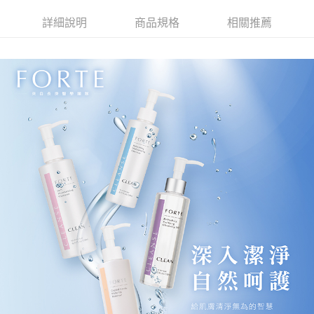
超商取貨付款
華南商業銀行
彰化商業銀行
詳細說明
商品規格
相關推薦
LINE Pay
上海商業儲蓄銀行
台北富邦商業銀行
國泰世華商業銀行
兆豐國際商業銀行
Apple Pay
臺灣中小企業銀行
台中商業銀行
匯豐（台灣）商業銀行
華泰商業銀行
街口支付
聯邦商業銀行
遠東國際商業銀行
元大商業銀行
永豐商業銀行
悠遊付
玉山商業銀行
星展（台灣）商業銀行
台新國際商業銀行
中國信託商業銀行
Google Pay
台灣樂天信用卡公司
大哥付你分期
相關說明
【大哥付你分期使用說明】
AFTEE先享後付
1.本服務由台灣大哥大提供，台灣大哥大用戶可立即使用無須另外申請。
2.付款方式選擇「大哥付你分期」，訂單成立後會自動跳轉到大哥付的交易
相關說明
流程，驗證手機門號後，選擇欲分期的期數、繳款截止日，確認付款後即完
【關於「AFTEE先享後付」】
成交易。
Hami Point
AFTEE先享後付是「在收到商品之後才付款」的支付方式。 讓您購物簡單
3.實際核准額度、可分期數及費用金額請依後續交易確認頁面所載為準。
便利好安心！
相關說明
4.訂單成立30分鐘內，如未前往確認交易或遇審核未通過，訂單將自動取
１．簡單：不需註冊會員、不需綁卡、不需儲值。
「Hami Point」為中華電信所提供之點數服務，可於會員專區綁定中華電信
消。如遇「轉專審核」未通過狀況，表示未達大哥付你分期系統評分，恕無
２．便利：只要手機號碼，簡訊認證，即可結帳。
ATM付款
會員帳號後，即可在購物車使用 Hami Point 折抵消費金額 (1點等於1元)。
法說明評估內容。
３．安心：先確認商品／服務後，再付款。
【繳款方式說明】
貨到付款