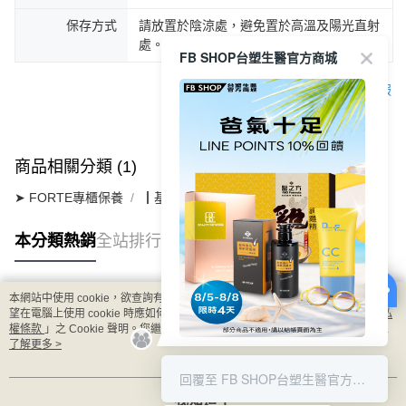
保存方式
請放置於陰涼處，避免置於高溫及陽光直射
處。
FB SHOP台塑生醫官方商城
客服
商品相關分類 (1)
➤ FORTE專櫃保養
┃基礎清潔系列
本分類熱銷
全站排行
本網站中使用 cookie，欲查詢有關本網站使用 cookie 方式之詳情，及若您不希
熱門標籤
望在電腦上使用 cookie 時應如何變更電腦的 cookie 設定，請參閱本網站「
隱私
權條款
」之 Cookie 聲明。您繼續使用本網站即表示您同意本公司得按本網站使
用條款之 Cookie 聲明使用 cookie。
了解更多 >
8/5-8/8 LINE POINT回饋10%
回覆至 FB SHOP台塑生醫官方商城
我知道了