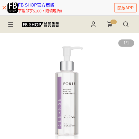
FB SHOP官方商城
開啟APP
下載即享$100，限領現折!!
0
1
/
1