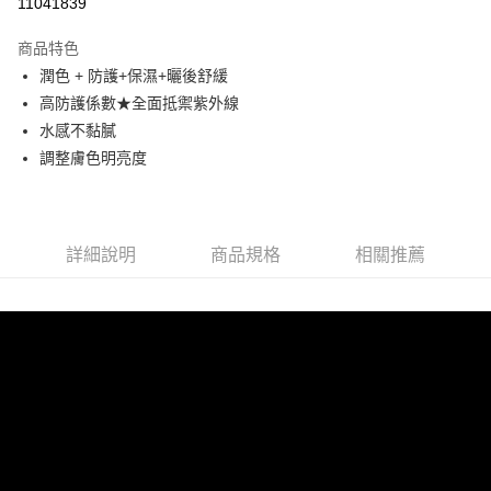
11041839
3 期 0 利率 每期
NT$326
21家銀行
商品特色
合作金庫商業銀行
第一商業銀行
超商取貨付款
潤色 + 防護+保濕+曬後舒緩
華南商業銀行
彰化商業銀行
高防護係數★全面抵禦紫外線
LINE Pay
上海商業儲蓄銀行
台北富邦商業銀行
國泰世華商業銀行
兆豐國際商業銀行
水感不黏膩
Apple Pay
臺灣中小企業銀行
台中商業銀行
調整膚色明亮度
匯豐（台灣）商業銀行
華泰商業銀行
街口支付
聯邦商業銀行
遠東國際商業銀行
元大商業銀行
永豐商業銀行
悠遊付
玉山商業銀行
星展（台灣）商業銀行
詳細說明
商品規格
相關推薦
台新國際商業銀行
中國信託商業銀行
Google Pay
台灣樂天信用卡公司
大哥付你分期
相關說明
【大哥付你分期使用說明】
AFTEE先享後付
1.本服務由台灣大哥大提供，台灣大哥大用戶可立即使用無須另外申請。
2.付款方式選擇「大哥付你分期」，訂單成立後會自動跳轉到大哥付的交易
相關說明
流程，驗證手機門號後，選擇欲分期的期數、繳款截止日，確認付款後即完
【關於「AFTEE先享後付」】
成交易。
Hami Point
AFTEE先享後付是「在收到商品之後才付款」的支付方式。 讓您購物簡單
3.實際核准額度、可分期數及費用金額請依後續交易確認頁面所載為準。
便利好安心！
相關說明
4.訂單成立30分鐘內，如未前往確認交易或遇審核未通過，訂單將自動取
１．簡單：不需註冊會員、不需綁卡、不需儲值。