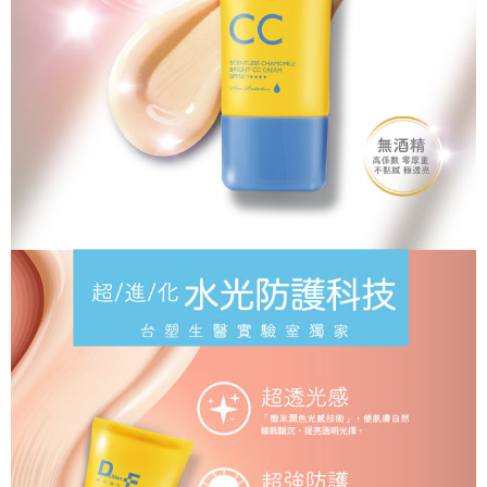
付款後7-11取貨
４．使用「AFTEE先享後付」時，將依據個別帳號之用戶狀況，依本公司即
時審查核予不同之上限額度；若仍有額度不足之情形，本公司將視審查結果
每筆NT$90，滿NT$1,000(含以上)免運費
請求用戶進行身份認證。
５．嚴禁一人註冊多個帳號或使用他人資訊註冊。若發現惡意使用之情形，
宅配
恩沛科技股份有限公司將有權停止該用戶之使用額度並採取法律行動。
每筆NT$90，滿NT$1,000(含以上)免運費
貨到付款
每筆NT$90，滿NT$1,000(含以上)免運費