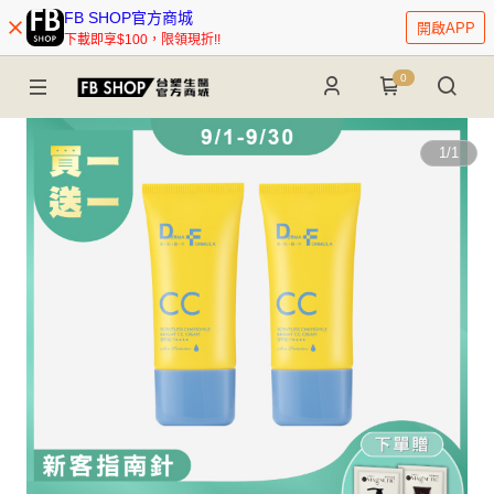
FB SHOP官方商城
開啟APP
下載即享$100，限領現折!!
0
1
/
1