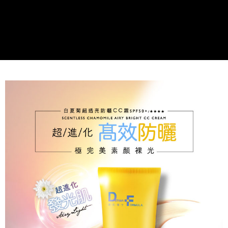
「Hami Point」為中華電信所提供之點數服務，可於會員專區綁定中華電信
消。如遇「轉專審核」未通過狀況，表示未達大哥付你分期系統評分，恕無
２．便利：只要手機號碼，簡訊認證，即可結帳。
ATM付款
會員帳號後，即可在購物車使用 Hami Point 折抵消費金額 (1點等於1元)。
法說明評估內容。
３．安心：先確認商品／服務後，再付款。
【繳款方式說明】
貨到付款
1.分期款項不併入電信帳單，「大哥付你分期」於每月結算日後寄送繳費提
【「AFTEE先享後付」結帳流程】
醒簡訊。
１．於結帳方式選擇「AFTEE先享後付」後，將跳轉至「AFTEE先享後付」
2.透過簡訊連結打開帳單後，可選擇「超商條碼／台灣大直營門市／銀行轉
結帳頁面，進行簡訊認證並確認金額後，即可完成結帳。
運送方式
帳／街口支付／iPASS MONEY」等通路繳費。
２．訂單成立數日內，您將收到繳費通知簡訊。
全家取貨付款
３．收到繳費通知簡訊後14天內，點擊此簡訊中的連結，可透過四大超商／
【注意事項】
ATM／網路銀行／等多元方式進行付款，方視為交易完成。
每筆NT$90，滿NT$1,000(含以上)免運費
1.本服務係由「台灣大哥大股份有限公司」（以下簡稱本公司）所提供，讓
※ 請注意：結帳手續完成當下不需立刻繳費，但若您需要取消訂單，請聯絡
用戶於交易時，得透過本服務購買商品或服務，並由商店將買賣／分期付款
購買商品的店家。未經商家同意取消之訂單仍視為有效，需透過AFTEE先享
付款後全家取貨
買賣價金債權讓與本公司後，依約使用本公司帳單繳交帳款。
後付繳納相關費用。
2.基於同意付款使用「大哥付你分期」之契約關係目的，商店將以您的個人
每筆NT$90，滿NT$1,000(含以上)免運費
※ 交易是否成功請以「AFTEE先享後付 」之結帳頁面顯示為準，若有關於
資料（包含姓名、電話或地址）提供予台灣大哥大進項蒐集、處理及利用，
是否繳費成功／繳費後需取消欲退款等相關疑問，請聯繫「AFTEE先享後付
由本公司與您本人進行分期帳單所需資料之確認、核對及更正。
萊爾富取貨付款
客戶支援中心」
https://netprotections.freshdesk.com/support/home
3.完整用戶服務條款，請詳閱以下連結：
https://oppay.tw/userRule
每筆NT$90，滿NT$1,000(含以上)免運費
【注意事項】
１．透過由恩沛科技股份有限公司提供之「AFTEE先享後付」服務完成之交
付款後萊爾富取貨
易，需依本服務之必要範圍內提供個人資料，並將交易相關給付款項請求債
每筆NT$90，滿NT$1,000(含以上)免運費
權轉讓予恩沛科技股份有限公司。
２．關於個人資料處理事宜，請瀏覽以下網址：
https://aftee.tw/terms/#terms3
7-11取貨付款
３．未成年的使用者請事先徵得法定代理人或監護人之同意方可使用
每筆NT$90，滿NT$1,000(含以上)免運費
「AFTEE先享後付」，若未經同意申辦者引起之損失，本公司不負相關責
任。