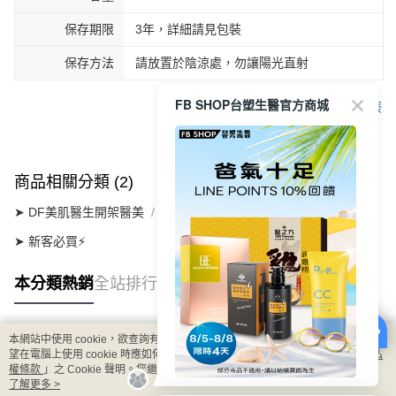
保存期限
3年，詳細請見包裝
保存方法
請放置於陰涼處，勿讓陽光直射
FB SHOP台塑生醫官方商城
客服
商品相關分類 (2)
➤ DF美肌醫生開架醫美
┃豔陽防曬系列
➤ 新客必買⚡
本分類熱銷
全站排行
本網站中使用 cookie，欲查詢有關本網站使用 cookie 方式之詳情，及若您不希
熱門標籤
望在電腦上使用 cookie 時應如何變更電腦的 cookie 設定，請參閱本網站「
隱私
權條款
」之 Cookie 聲明。您繼續使用本網站即表示您同意本公司得按本網站使
用條款之 Cookie 聲明使用 cookie。
了解更多 >
8/5-8/8 LINE POINT回饋10%