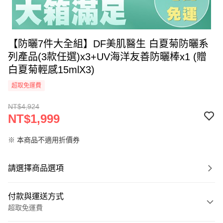
【防曬7件大全組】DF美肌醫生 白夏菊防曬系
列產品(3款任選)x3+UV海洋友善防曬棒x1 (贈
白夏菊輕感15mlX3)
超取免運費
NT$4,924
NT$1,999
※ 本商品不適用折價券
請選擇商品選項
付款與運送方式
超取免運費