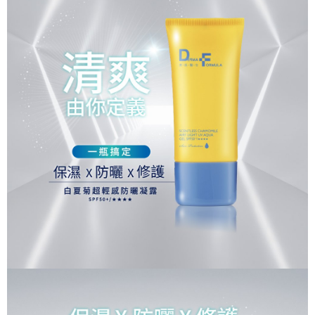
2.付款方式選擇「大哥付你分期」，訂單成立後會自動跳轉到大哥付的交易
相關說明
流程，驗證手機門號後，選擇欲分期的期數、繳款截止日，確認付款後即完
【關於「AFTEE先享後付」】
成交易。
Hami Point
AFTEE先享後付是「在收到商品之後才付款」的支付方式。 讓您購物簡單
3.實際核准額度、可分期數及費用金額請依後續交易確認頁面所載為準。
便利好安心！
相關說明
4.訂單成立30分鐘內，如未前往確認交易或遇審核未通過，訂單將自動取
１．簡單：不需註冊會員、不需綁卡、不需儲值。
「Hami Point」為中華電信所提供之點數服務，可於會員專區綁定中華電信
消。如遇「轉專審核」未通過狀況，表示未達大哥付你分期系統評分，恕無
２．便利：只要手機號碼，簡訊認證，即可結帳。
ATM付款
會員帳號後，即可在購物車使用 Hami Point 折抵消費金額 (1點等於1元)。
法說明評估內容。
３．安心：先確認商品／服務後，再付款。
【繳款方式說明】
貨到付款
1.分期款項不併入電信帳單，「大哥付你分期」於每月結算日後寄送繳費提
【「AFTEE先享後付」結帳流程】
醒簡訊。
１．於結帳方式選擇「AFTEE先享後付」後，將跳轉至「AFTEE先享後付」
2.透過簡訊連結打開帳單後，可選擇「超商條碼／台灣大直營門市／銀行轉
結帳頁面，進行簡訊認證並確認金額後，即可完成結帳。
運送方式
帳／街口支付／iPASS MONEY」等通路繳費。
２．訂單成立數日內，您將收到繳費通知簡訊。
全家取貨付款
３．收到繳費通知簡訊後14天內，點擊此簡訊中的連結，可透過四大超商／
【注意事項】
ATM／網路銀行／等多元方式進行付款，方視為交易完成。
每筆NT$90，滿NT$1,000(含以上)免運費
1.本服務係由「台灣大哥大股份有限公司」（以下簡稱本公司）所提供，讓
※ 請注意：結帳手續完成當下不需立刻繳費，但若您需要取消訂單，請聯絡
用戶於交易時，得透過本服務購買商品或服務，並由商店將買賣／分期付款
購買商品的店家。未經商家同意取消之訂單仍視為有效，需透過AFTEE先享
全家未付精選單組
買賣價金債權讓與本公司後，依約使用本公司帳單繳交帳款。
後付繳納相關費用。
2.基於同意付款使用「大哥付你分期」之契約關係目的，商店將以您的個人
免運費
※ 交易是否成功請以「AFTEE先享後付 」之結帳頁面顯示為準，若有關於
資料（包含姓名、電話或地址）提供予台灣大哥大進項蒐集、處理及利用，
是否繳費成功／繳費後需取消欲退款等相關疑問，請聯繫「AFTEE先享後付
由本公司與您本人進行分期帳單所需資料之確認、核對及更正。
付款後全家取貨
客戶支援中心」
https://netprotections.freshdesk.com/support/home
3.完整用戶服務條款，請詳閱以下連結：
https://oppay.tw/userRule
每筆NT$90，滿NT$1,000(含以上)免運費
【注意事項】
１．透過由恩沛科技股份有限公司提供之「AFTEE先享後付」服務完成之交
全家已付單組免運
易，需依本服務之必要範圍內提供個人資料，並將交易相關給付款項請求債
免運費
權轉讓予恩沛科技股份有限公司。