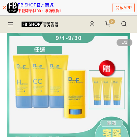
FB SHOP官方商城
開啟APP
下載即享$100，限領現折!!
0
1
/
1