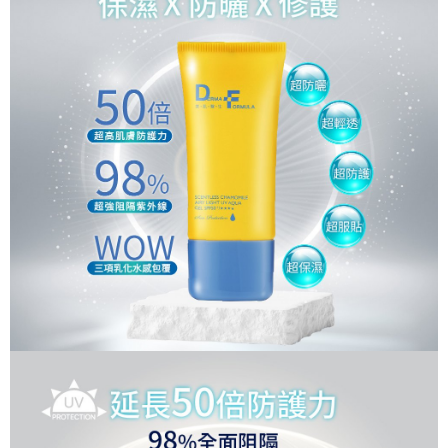
２．關於個人資料處理事宜，請瀏覽以下網址：
https://aftee.tw/terms/#terms3
萊爾富取貨付款
３．未成年的使用者請事先徵得法定代理人或監護人之同意方可使用
每筆NT$90，滿NT$1,000(含以上)免運費
「AFTEE先享後付」，若未經同意申辦者引起之損失，本公司不負相關責
任。
萊爾富未付精選單組
４．使用「AFTEE先享後付」時，將依據個別帳號之用戶狀況，依本公司即
時審查核予不同之上限額度；若仍有額度不足之情形，本公司將視審查結果
免運費
請求用戶進行身份認證。
５．嚴禁一人註冊多個帳號或使用他人資訊註冊。若發現惡意使用之情形，
付款後萊爾富取貨
恩沛科技股份有限公司將有權停止該用戶之使用額度並採取法律行動。
每筆NT$90，滿NT$1,000(含以上)免運費
萊爾富已付單組免運
免運費
7-11取貨付款
每筆NT$90，滿NT$1,000(含以上)免運費
7-11未付精選單組
免運費
付款後7-11取貨
每筆NT$90，滿NT$1,000(含以上)免運費