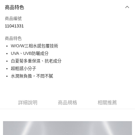
付款方式
商品特色
信用卡一次付款
商品編號
信用卡分期付款
11041331
3 期 0 利率 每期
NT$666
21家銀行
商品特色
合作金庫商業銀行
第一商業銀行
超商取貨付款
W/O/W三相水感包覆技術
華南商業銀行
彰化商業銀行
UVA、UVB防曬成分
LINE Pay
上海商業儲蓄銀行
台北富邦商業銀行
國泰世華商業銀行
兆豐國際商業銀行
白夏菊多重保濕、抗老成分
Apple Pay
臺灣中小企業銀行
台中商業銀行
超輕感小分子
匯豐（台灣）商業銀行
華泰商業銀行
水潤無負擔，不悶不膩
街口支付
聯邦商業銀行
遠東國際商業銀行
元大商業銀行
永豐商業銀行
悠遊付
玉山商業銀行
星展（台灣）商業銀行
台新國際商業銀行
中國信託商業銀行
Google Pay
詳細說明
商品規格
相關推薦
台灣樂天信用卡公司
大哥付你分期
相關說明
【大哥付你分期使用說明】
AFTEE先享後付
1.本服務由台灣大哥大提供，台灣大哥大用戶可立即使用無須另外申請。