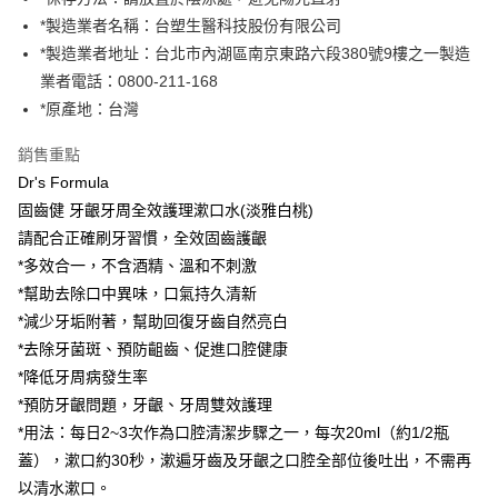
醒簡訊。
１．於結帳方式選擇「AFTEE先享後付」後，將跳轉至「AFTEE先享後付」
*製造業者名稱：台塑生醫科技股份有限公司
2.透過簡訊連結打開帳單後，可選擇「超商條碼／台灣大直營門市／銀行轉
結帳頁面，進行簡訊認證並確認金額後，即可完成結帳。
運送方式
帳／街口支付／iPASS MONEY」等通路繳費。
*製造業者地址：台北市內湖區南京東路六段380號9樓之一製造
２．訂單成立數日內，您將收到繳費通知簡訊。
全家取貨付款
３．收到繳費通知簡訊後14天內，點擊此簡訊中的連結，可透過四大超商／
業者電話：0800-211-168
【注意事項】
ATM／網路銀行／等多元方式進行付款，方視為交易完成。
每筆NT$90，滿NT$1,000(含以上)免運費
1.本服務係由「台灣大哥大股份有限公司」（以下簡稱本公司）所提供，讓
*原產地：台灣
※ 請注意：結帳手續完成當下不需立刻繳費，但若您需要取消訂單，請聯絡
用戶於交易時，得透過本服務購買商品或服務，並由商店將買賣／分期付款
購買商品的店家。未經商家同意取消之訂單仍視為有效，需透過AFTEE先享
付款後全家取貨
買賣價金債權讓與本公司後，依約使用本公司帳單繳交帳款。
銷售重點
後付繳納相關費用。
2.基於同意付款使用「大哥付你分期」之契約關係目的，商店將以您的個人
每筆NT$90，滿NT$1,000(含以上)免運費
※ 交易是否成功請以「AFTEE先享後付 」之結帳頁面顯示為準，若有關於
Dr's Formula
資料（包含姓名、電話或地址）提供予台灣大哥大進項蒐集、處理及利用，
是否繳費成功／繳費後需取消欲退款等相關疑問，請聯繫「AFTEE先享後付
由本公司與您本人進行分期帳單所需資料之確認、核對及更正。
固齒健 牙齦牙周全效護理漱口水(淡雅白桃)
萊爾富取貨付款
客戶支援中心」
https://netprotections.freshdesk.com/support/home
3.完整用戶服務條款，請詳閱以下連結：
https://oppay.tw/userRule
請配合正確刷牙習慣，全效固齒護齦
每筆NT$90，滿NT$1,000(含以上)免運費
【注意事項】
*多效合一，不含酒精、溫和不刺激
１．透過由恩沛科技股份有限公司提供之「AFTEE先享後付」服務完成之交
付款後萊爾富取貨
*幫助去除口中異味，口氣持久清新
易，需依本服務之必要範圍內提供個人資料，並將交易相關給付款項請求債
每筆NT$90，滿NT$1,000(含以上)免運費
權轉讓予恩沛科技股份有限公司。
*減少牙垢附著，幫助回復牙齒自然亮白
２．關於個人資料處理事宜，請瀏覽以下網址：
*去除牙菌斑、預防齟齒、促進口腔健康
https://aftee.tw/terms/#terms3
7-11取貨付款
*降低牙周病發生率
３．未成年的使用者請事先徵得法定代理人或監護人之同意方可使用
每筆NT$90，滿NT$1,000(含以上)免運費
「AFTEE先享後付」，若未經同意申辦者引起之損失，本公司不負相關責
*預防牙齦問題，牙齦、牙周雙效護理
任。
付款後7-11取貨
*用法：每日2~3次作為口腔清潔步驟之一，每次20ml（約1/2瓶
４．使用「AFTEE先享後付」時，將依據個別帳號之用戶狀況，依本公司即
時審查核予不同之上限額度；若仍有額度不足之情形，本公司將視審查結果
每筆NT$90，滿NT$1,000(含以上)免運費
蓋），漱口約30秒，漱遍牙齒及牙齦之口腔全部位後吐出，不需再
請求用戶進行身份認證。
以清水漱口。
５．嚴禁一人註冊多個帳號或使用他人資訊註冊。若發現惡意使用之情形，