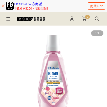
FB SHOP官方商城
開啟APP
下載即享$100，限領現折!!
0
1
/
1