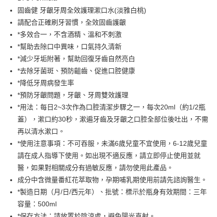
華南商業銀行
彰化商業銀行
固齒健 牙齦牙周全效護理漱口水(淡雅白桃)
LINE Pay
上海商業儲蓄銀行
台北富邦商業銀行
國泰世華商業銀行
兆豐國際商業銀行
請配合正確刷牙習慣，全效固齒護齦
Apple Pay
臺灣中小企業銀行
台中商業銀行
*多效合一，不含酒精、溫和不刺激
匯豐（台灣）商業銀行
華泰商業銀行
*幫助去除口中異味，口氣持久清新
街口支付
聯邦商業銀行
遠東國際商業銀行
*減少牙垢附著，幫助回復牙齒自然亮白
元大商業銀行
永豐商業銀行
悠遊付
*去除牙菌斑、預防齟齒、促進口腔健康
玉山商業銀行
星展（台灣）商業銀行
*降低牙周病發生率
台新國際商業銀行
中國信託商業銀行
Google Pay
台灣樂天信用卡公司
*預防牙齦問題，牙齦、牙周雙效護理
大哥付你分期
*用法：每日2~3次作為口腔清潔步驟之一，每次20ml（約1/2瓶
相關說明
蓋），漱口約30秒，漱遍牙齒及牙齦之口腔全部位後吐出，不需
【大哥付你分期使用說明】
AFTEE先享後付
再以清水漱口。
1.本服務由台灣大哥大提供，台灣大哥大用戶可立即使用無須另外申請。
2.付款方式選擇「大哥付你分期」，訂單成立後會自動跳轉到大哥付的交易
相關說明
*使用注意事項：不可吞服，未滿6歲兒童不宜使用，6-12歲兒童
流程，驗證手機門號後，選擇欲分期的期數、繳款截止日，確認付款後即完
【關於「AFTEE先享後付」】
請在成人指導下使用。如出現不適反應，請立即停止使用並就
成交易。
Hami Point
AFTEE先享後付是「在收到商品之後才付款」的支付方式。 讓您購物簡單
醫，如果對相關成分有過敏反應，請勿使用此產品。
3.實際核准額度、可分期數及費用金額請依後續交易確認頁面所載為準。
便利好安心！
相關說明
4.訂單成立30分鐘內，如未前往確認交易或遇審核未通過，訂單將自動取
成分中含微量番紅花萃取物，孕期哺乳期使用前請先諮詢醫生。
１．簡單：不需註冊會員、不需綁卡、不需儲值。
「Hami Point」為中華電信所提供之點數服務，可於會員專區綁定中華電信
消。如遇「轉專審核」未通過狀況，表示未達大哥付你分期系統評分，恕無
２．便利：只要手機號碼，簡訊認證，即可結帳。
ATM付款
*製造日期（月/日/西元年）、批號：標示於瓶身有效期間：三年
會員帳號後，即可在購物車使用 Hami Point 折抵消費金額 (1點等於1元)。
法說明評估內容。
３．安心：先確認商品／服務後，再付款。
【繳款方式說明】
容量：500ml
貨到付款
1.分期款項不併入電信帳單，「大哥付你分期」於每月結算日後寄送繳費提
【「AFTEE先享後付」結帳流程】
*保存方法：請放置於陰涼處，避免陽光直射。