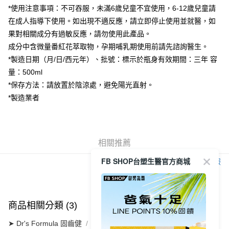
宅配
*使用注意事項：不可吞服，未滿6歲兒童不宜使用，6-12歲兒童請
恩沛科技股份有限公司將有權停止該用戶之使用額度並採取法律行動。
每筆NT$90，滿NT$1,000(含以上)免運費
在成人指導下使用。如出現不適反應，請立即停止使用並就醫，如
貨到付款
果對相關成分有過敏反應，請勿使用此產品。
成分中含微量番紅花萃取物，孕期哺乳期使用前請先諮詢醫生。
每筆NT$90，滿NT$1,000(含以上)免運費
*製造日期（月/日/西元年）、批號：標示於瓶身有效期間：三年 容
量：500ml
*保存方法：請放置於陰涼處，避免陽光直射。
*製造業者
相關推薦
FB SHOP台塑生醫官方商城
客服
商品相關分類 (3)
查看全部
➤ Dr's Formula 固齒健
【漱口水】