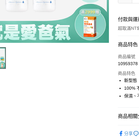
付款與運
超取滿NT$
付款方式
商品特色
信用卡一
商品編號
10959378
信用卡分
商品特色
3 期 
新型態
合作金
100%
超商取貨
華南商
保濕、
LINE Pay
上海商
國泰世
Apple Pay
臺灣中
商品相關分
匯豐（
街口支付
聯邦商
➤ DF美
元大商
分享
悠遊付