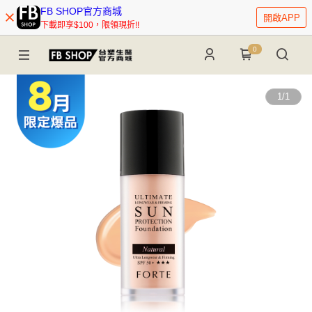
FB SHOP官方商城
開啟APP
下載即享$100，限領現折!!
0
1
/
1