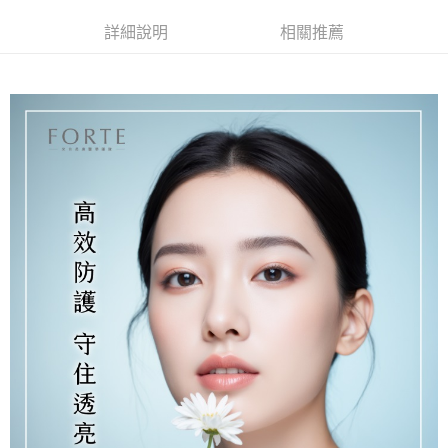
超商取貨付款
華南商業銀行
彰化商業銀行
詳細說明
相關推薦
LINE Pay
上海商業儲蓄銀行
台北富邦商業銀行
國泰世華商業銀行
兆豐國際商業銀行
Apple Pay
臺灣中小企業銀行
台中商業銀行
匯豐（台灣）商業銀行
華泰商業銀行
街口支付
聯邦商業銀行
遠東國際商業銀行
元大商業銀行
永豐商業銀行
悠遊付
玉山商業銀行
星展（台灣）商業銀行
台新國際商業銀行
中國信託商業銀行
Google Pay
台灣樂天信用卡公司
大哥付你分期
相關說明
【大哥付你分期使用說明】
AFTEE先享後付
1.本服務由台灣大哥大提供，台灣大哥大用戶可立即使用無須另外申請。
2.付款方式選擇「大哥付你分期」，訂單成立後會自動跳轉到大哥付的交易
相關說明
流程，驗證手機門號後，選擇欲分期的期數、繳款截止日，確認付款後即完
【關於「AFTEE先享後付」】
成交易。
Hami Point
AFTEE先享後付是「在收到商品之後才付款」的支付方式。 讓您購物簡單
3.實際核准額度、可分期數及費用金額請依後續交易確認頁面所載為準。
便利好安心！
相關說明
4.訂單成立30分鐘內，如未前往確認交易或遇審核未通過，訂單將自動取
１．簡單：不需註冊會員、不需綁卡、不需儲值。
「Hami Point」為中華電信所提供之點數服務，可於會員專區綁定中華電信
消。如遇「轉專審核」未通過狀況，表示未達大哥付你分期系統評分，恕無
２．便利：只要手機號碼，簡訊認證，即可結帳。
ATM付款
會員帳號後，即可在購物車使用 Hami Point 折抵消費金額 (1點等於1元)。
法說明評估內容。
３．安心：先確認商品／服務後，再付款。
【繳款方式說明】
貨到付款