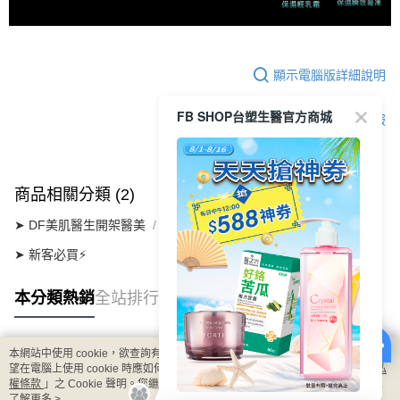
顯示電腦版詳細說明
FB SHOP台塑生醫官方商城
客服
商品相關分類 (2)
➤ DF美肌醫生開架醫美
┃極潤保濕系列
➤ 新客必買⚡
本分類熱銷
全站排行
本網站中使用 cookie，欲查詢有關本網站使用 cookie 方式之詳情，及若您不希
熱門標籤
望在電腦上使用 cookie 時應如何變更電腦的 cookie 設定，請參閱本網站「
隱私
權條款
」之 Cookie 聲明。您繼續使用本網站即表示您同意本公司得按本網站使
用條款之 Cookie 聲明使用 cookie。
了解更多 >