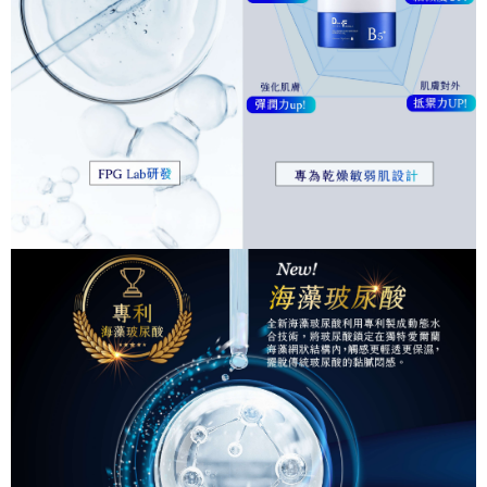
付款後7-11取貨
４．使用「AFTEE先享後付」時，將依據個別帳號之用戶狀況，依本公司即
時審查核予不同之上限額度；若仍有額度不足之情形，本公司將視審查結果
每筆NT$90，滿NT$1,000(含以上)免運費
請求用戶進行身份認證。
５．嚴禁一人註冊多個帳號或使用他人資訊註冊。若發現惡意使用之情形，
宅配
恩沛科技股份有限公司將有權停止該用戶之使用額度並採取法律行動。
每筆NT$90，滿NT$1,000(含以上)免運費
貨到付款
每筆NT$90，滿NT$1,000(含以上)免運費