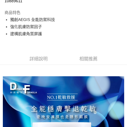
10889611
3 期 0 利率 每期
NT$260
21家銀行
商品特色
合作金庫商業銀行
第一商業銀行
超商取貨付款
獨創AEGIS 全能防禦科技
華南商業銀行
彰化商業銀行
強化肌膚防禦因子
LINE Pay
上海商業儲蓄銀行
台北富邦商業銀行
國泰世華商業銀行
兆豐國際商業銀行
建構肌膚角質屏護
Apple Pay
臺灣中小企業銀行
台中商業銀行
匯豐（台灣）商業銀行
華泰商業銀行
街口支付
聯邦商業銀行
遠東國際商業銀行
元大商業銀行
永豐商業銀行
詳細說明
相關推薦
悠遊付
玉山商業銀行
星展（台灣）商業銀行
台新國際商業銀行
中國信託商業銀行
Google Pay
台灣樂天信用卡公司
大哥付你分期
相關說明
【大哥付你分期使用說明】
AFTEE先享後付
1.本服務由台灣大哥大提供，台灣大哥大用戶可立即使用無須另外申請。
2.付款方式選擇「大哥付你分期」，訂單成立後會自動跳轉到大哥付的交易
相關說明
流程，驗證手機門號後，選擇欲分期的期數、繳款截止日，確認付款後即完
【關於「AFTEE先享後付」】
成交易。
Hami Point
AFTEE先享後付是「在收到商品之後才付款」的支付方式。 讓您購物簡單
3.實際核准額度、可分期數及費用金額請依後續交易確認頁面所載為準。
便利好安心！
相關說明
4.訂單成立30分鐘內，如未前往確認交易或遇審核未通過，訂單將自動取
１．簡單：不需註冊會員、不需綁卡、不需儲值。