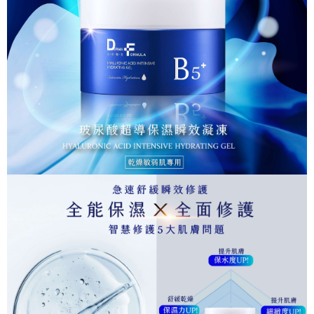
「Hami Point」為中華電信所提供之點數服務，可於會員專區綁定中華電信
消。如遇「轉專審核」未通過狀況，表示未達大哥付你分期系統評分，恕無
２．便利：只要手機號碼，簡訊認證，即可結帳。
ATM付款
會員帳號後，即可在購物車使用 Hami Point 折抵消費金額 (1點等於1元)。
法說明評估內容。
３．安心：先確認商品／服務後，再付款。
【繳款方式說明】
貨到付款
1.分期款項不併入電信帳單，「大哥付你分期」於每月結算日後寄送繳費提
【「AFTEE先享後付」結帳流程】
醒簡訊。
１．於結帳方式選擇「AFTEE先享後付」後，將跳轉至「AFTEE先享後付」
2.透過簡訊連結打開帳單後，可選擇「超商條碼／台灣大直營門市／銀行轉
結帳頁面，進行簡訊認證並確認金額後，即可完成結帳。
運送方式
帳／街口支付／iPASS MONEY」等通路繳費。
２．訂單成立數日內，您將收到繳費通知簡訊。
全家取貨付款
３．收到繳費通知簡訊後14天內，點擊此簡訊中的連結，可透過四大超商／
【注意事項】
ATM／網路銀行／等多元方式進行付款，方視為交易完成。
每筆NT$90，滿NT$1,000(含以上)免運費
1.本服務係由「台灣大哥大股份有限公司」（以下簡稱本公司）所提供，讓
※ 請注意：結帳手續完成當下不需立刻繳費，但若您需要取消訂單，請聯絡
用戶於交易時，得透過本服務購買商品或服務，並由商店將買賣／分期付款
購買商品的店家。未經商家同意取消之訂單仍視為有效，需透過AFTEE先享
付款後全家取貨
買賣價金債權讓與本公司後，依約使用本公司帳單繳交帳款。
後付繳納相關費用。
2.基於同意付款使用「大哥付你分期」之契約關係目的，商店將以您的個人
每筆NT$90，滿NT$1,000(含以上)免運費
※ 交易是否成功請以「AFTEE先享後付 」之結帳頁面顯示為準，若有關於
資料（包含姓名、電話或地址）提供予台灣大哥大進項蒐集、處理及利用，
是否繳費成功／繳費後需取消欲退款等相關疑問，請聯繫「AFTEE先享後付
由本公司與您本人進行分期帳單所需資料之確認、核對及更正。
萊爾富取貨付款
客戶支援中心」
https://netprotections.freshdesk.com/support/home
3.完整用戶服務條款，請詳閱以下連結：
https://oppay.tw/userRule
每筆NT$90，滿NT$1,000(含以上)免運費
【注意事項】
１．透過由恩沛科技股份有限公司提供之「AFTEE先享後付」服務完成之交
付款後萊爾富取貨
易，需依本服務之必要範圍內提供個人資料，並將交易相關給付款項請求債
每筆NT$90，滿NT$1,000(含以上)免運費
權轉讓予恩沛科技股份有限公司。
２．關於個人資料處理事宜，請瀏覽以下網址：
https://aftee.tw/terms/#terms3
7-11取貨付款
３．未成年的使用者請事先徵得法定代理人或監護人之同意方可使用
每筆NT$90，滿NT$1,000(含以上)免運費
「AFTEE先享後付」，若未經同意申辦者引起之損失，本公司不負相關責
任。