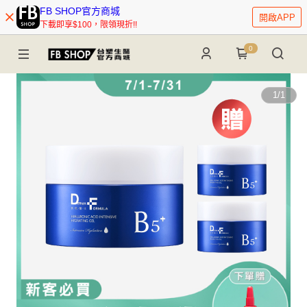
FB SHOP官方商城
開啟APP
下載即享$100，限領現折!!
0
1
/
1