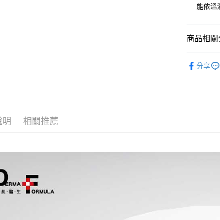
款買賣價
先享後付
能依溫
付款後全
2.基於同
※ 交易是
每筆NT$9
資料（包
是否繳費成
用，由本
付客戶支
3.完整用
萊爾富取
商品相關分
【注意事
每筆NT$9
➤ DF美
１．透過由
分享
交易，需
付款後萊
求債權轉
每筆NT$9
２．關於
https://aft
7-11取貨
３．未成
「AFTE
每筆NT$9
任。
說明
相關推薦
４．使用「
付款後7-1
即時審查
每筆NT$9
結果請求
５．嚴禁
形，恩沛
宅配
動。
每筆NT$9
貨到付款
每筆NT$9