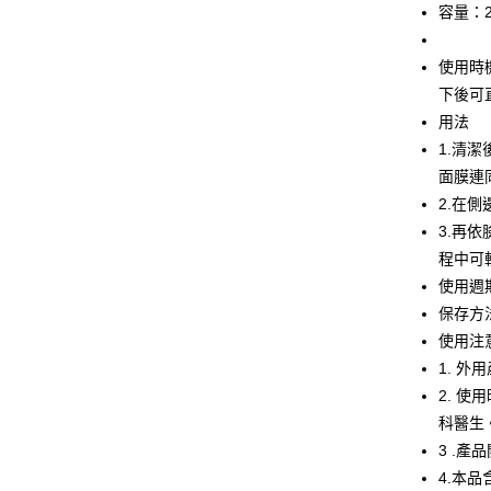
元大商
悠遊付
容量：2
玉山商
台新國
Google Pa
使用時
台灣樂
大哥付你
下後可
相關說明
用法
【大哥付
1.清
AFTEE先
1.本服務
面膜連
2.付款方
相關說明
流程，驗
2.在
【關於「A
Hami Poin
完成交易
AFTEE
3.再
3.實際核
便利好安
相關說明
程中可
4.訂單成
１．簡單
「Hami
消。如遇
ATM付款
２．便利
使用週
信會員帳號後
無法說明
３．安心
元)。
保存方
【繳款方
貨到付款
1.分期款
使用注
【「AFT
醒簡訊。
１．於結帳
1. 
2.透過簡
付」結帳
運送方式
2. 
帳／街口支
２．訂單
３．收到繳
科醫生
全家取貨
【注意事
／ATM／
3 .
1.本服務
※ 請注意
每筆NT$9
用戶於交
4.本
絡購買商品