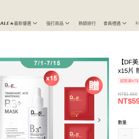
𝘼𝙇𝙀🔥最新優惠
強打商品
熱銷排行
會員禮遇
【DF
x15片
超取滿NT$
NT$1,650
NT$5
數量