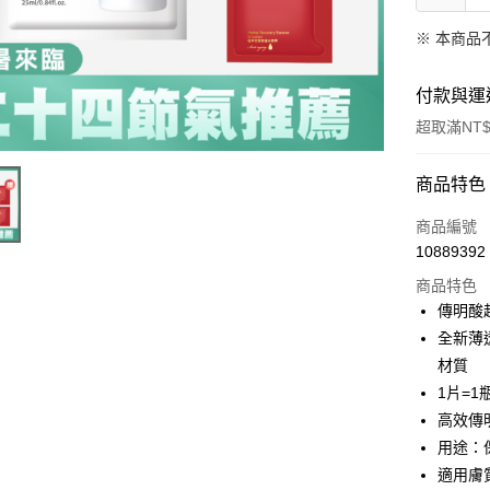
※ 本商品
付款與運
超取滿NT$
付款方式
商品特色
信用卡一
商品編號
10889392
信用卡分
商品特色
3 期 
傳明酸超
合作金
全新薄
超商取貨
華南商
材質
LINE Pay
上海商
1片=1
國泰世
高效傳
Apple Pay
臺灣中
用途：
匯豐（
街口支付
聯邦商
適用膚