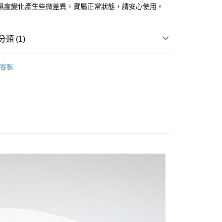
金債權讓與本公司後，依約使用本公司帳單繳交帳款。
繳納相關費用。
濕度變化產生些微差異，實屬正常狀態，請安心使用。
家取貨
意付款使用「大哥付你分期」之契約關係目的，商店將以您的個人
否成功請以「AFTEE先享後付 」之結帳頁面顯示為準，若有關於
0，滿NT$1,000(含以上)免運費
含姓名、電話或地址）提供予台灣大哥大進項蒐集、處理及利
功／繳費後需取消欲退款等相關疑問，請聯繫「AFTEE先享後
公司與您本人進行分期帳單所需資料之確認、核對及更正。
援中心」
https://netprotections.freshdesk.com/support/home
戶服務條款，請詳閱以下連結：
https://oppay.tw/userRule
貨付款
類 (1)
項】
0，滿NT$1,000(含以上)免運費
肌醫生開架醫美
恩沛科技股份有限公司提供之「AFTEE先享後付」服務完成之
┃淨白修護系列
客服
依本服務之必要範圍內提供個人資料，並將交易相關給付款項請
爾富取貨
讓予恩沛科技股份有限公司。
0，滿NT$1,000(含以上)免運費
個人資料處理事宜，請瀏覽以下網址：
ee.tw/terms/#terms3
付款
年的使用者請事先徵得法定代理人或監護人之同意方可使用
E先享後付」，若未經同意申辦者引起之損失，本公司不負相關責
0，滿NT$1,000(含以上)免運費
AFTEE先享後付」時，將依據個別帳號之用戶狀況，依本公司
1取貨
核予不同之上限額度；若仍有額度不足之情形，本公司將視審查
0，滿NT$1,000(含以上)免運費
用戶進行身份認證。
一人註冊多個帳號或使用他人資訊註冊。若發現惡意使用之情
科技股份有限公司將有權停止該用戶之使用額度並採取法律行
0，滿NT$1,000(含以上)免運費
0，滿NT$1,000(含以上)免運費