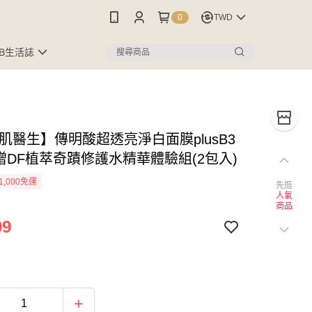
0
TWD
FB生活誌
美肌醫生】傳明酸超透亮淨白面膜plusB3
 贈DF植萃奇蹟修護水精華體驗組(2包入)
1,000免運
先逛
人氣
商品
99