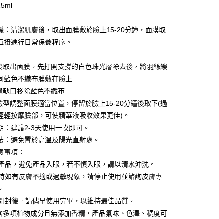
業銀行
永豐商業銀行
5ml
業銀行
星展（台灣）商業銀行
際商業銀行
中國信託商業銀行
y
機：清潔肌膚後，取出面膜敷於臉上15-20分鐘，面膜取
天信用卡公司
分期
直接進行日常保養程序。
你分期使用說明】
潔後取出面膜，先打開支撐的白色珠光層除去後，將羽絲縷
享後付
由台灣大哥大提供，台灣大哥大用戶可立即使用無須另外申請。
同藍色不織布膜敷在臉上
式選擇「大哥付你分期」，訂單成立後會自動跳轉到大哥付的交易
證手機門號後，選擇欲分期的期數、繳款截止日，確認付款後即
側邊缺口移除藍色不織布
FTEE先享後付」】
t
。
先享後付是「在收到商品之後才付款」的支付方式。 讓您購物簡單
依臉型調整面膜適當位置，停留於臉上15-20分鐘後取下(過
准額度、可分期數及費用金額請依後續交易確認頁面所載為準。
心！
輕輕按摩臉部，可使精華液吸收效果更佳)。
立30分鐘內，如未前往確認交易或遇審核未通過，訂單將自動取
：不需註冊會員、不需綁卡、不需儲值。
 Point」為中華電信所提供之點數服務，可於會員專區綁定中華電
「轉專審核」未通過狀況，表示未達大哥付你分期系統評分，恕
：只要手機號碼，簡訊認證，即可結帳。
期：建議2-3天使用一次即可。
，即可在購物車使用 Hami Point 折抵消費金額 (1點等於1
評估內容。
：先確認商品／服務後，再付款。
法：避免置於高溫及陽光直射處。
式說明】
項不併入電信帳單，「大哥付你分期」於每月結算日後寄送繳費提
意事項：
EE先享後付」結帳流程】
方式選擇「AFTEE先享後付」後，將跳轉至「AFTEE先享後
外用產品，避免產品入眼，若不慎入眼，請以清水沖洗。
訊連結打開帳單後，可選擇「超商條碼／台灣大直營門市／銀行轉
頁面，進行簡訊認證並確認金額後，即可完成結帳。
使用時如有皮膚不適或過敏現象，請停止使用並諮詢皮膚專
付／iPASS MONEY」等通路繳費。
成立數日內，您將收到繳費通知簡訊。
費通知簡訊後14天內，點擊此簡訊中的連結，可透過四大超商
。
付款
項】
網路銀行／等多元方式進行付款，方視為交易完成。
產品開封後，請儘早使用完畢，以維持最佳品質。
係由「台灣大哥大股份有限公司」（以下簡稱本公司）所提供，讓
：結帳手續完成當下不需立刻繳費，但若您需要取消訂單，請聯
0，滿NT$1,000(含以上)免運費
易時，得透過本服務購買商品或服務，並由商店將買賣／分期付
品含多項植物成分且無添加香精，產品氣味、色澤、稠度可
的店家。未經商家同意取消之訂單仍視為有效，需透過AFTEE