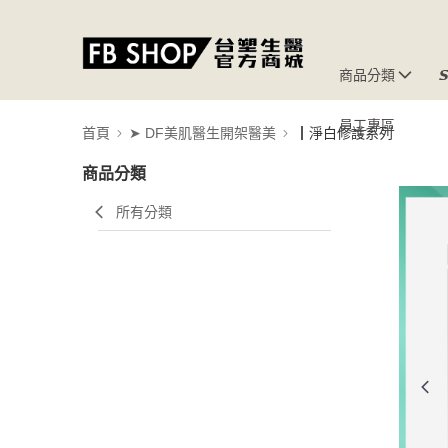
商品分類

員工專區
首頁
➤ DF美肌醫生開架醫美
┃淨白修護系列
商品分類
所有分類