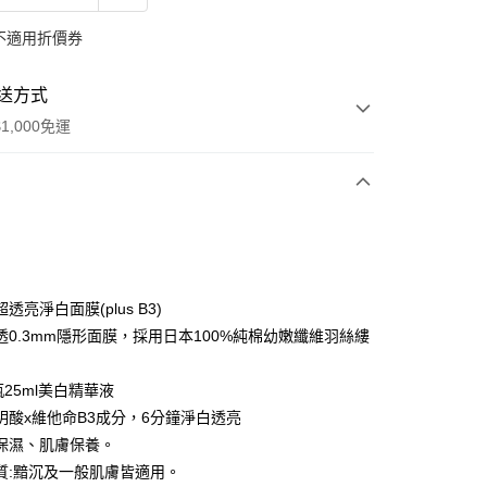
不適用折價券
送方式
1,000免運
次付款
期付款
0 利率 每期
NT$199
21家銀行
透亮淨白面膜(plus B3)
庫商業銀行
第一商業銀行
透0.3mm隱形面膜，採用日本100%純棉幼嫩纖維羽絲縷
付款
業銀行
彰化商業銀行
業儲蓄銀行
台北富邦商業銀行
瓶25ml美白精華液
華商業銀行
兆豐國際商業銀行
明酸x維他命B3成分，6分鐘淨白透亮
小企業銀行
台中商業銀行
保濕、肌膚保養。
台灣）商業銀行
華泰商業銀行
業銀行
遠東國際商業銀行
質:黯沉及一般肌膚皆適用。