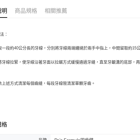
【大哥付
AFTEE先
1.本服務
說明
商品規格
相關推薦
2.付款方
相關說明
流程，驗
【關於「A
Hami Poin
完成交易
AFTEE
3.實際核
便利好安
相關說明
方法：
4.訂單成
１．簡單
「Hami
消。如遇
ATM付款
２．便利
信會員帳號後
無法說明
取一段約40公分長的牙線，分別將牙線兩端纏繞於兩手中指上，中間留取約15
３．安心
元)。
【繳款方
貨到付款
1.分期款
【「AFT
將牙線拉緊，使牙線沿著牙面以拉鋸方式緩慢通過牙縫，直至牙齦溝的底部，
醒簡訊。
１．於結帳
2.透過簡
。
付」結帳
運送方式
帳／街口支
２．訂單
３．收到繳
依上述方式清潔每個齒縫，每段牙線限清潔單顆牙齒。
全家取貨
【注意事
／ATM／
1.本服務
※ 請注意
每筆NT$9
用戶於交
絡購買商品
款買賣價
先享後付
付款後全
2.基於同
※ 交易是
每筆NT$9
資料（包
是否繳費成
用，由本
付客戶支
規格
3.完整用
萊爾富取
【注意事
每筆NT$9
１．透過由
品牌
Dr’s Formula固齒健