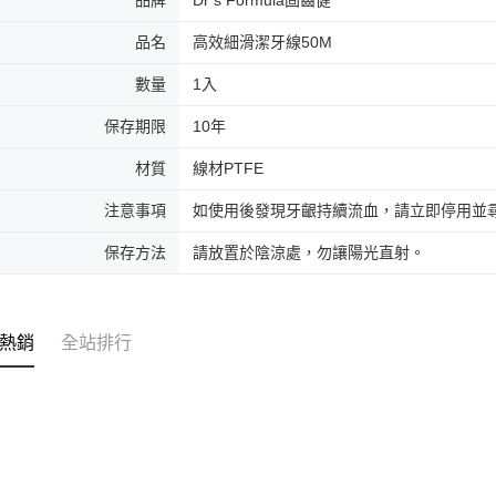
交易，需
付款後萊
求債權轉
品名
高效細滑潔牙線50M
每筆NT$9
２．關於
https://aft
數量
1入
7-11取貨
３．未成
「AFTE
每筆NT$9
保存期限
10年
任。
４．使用「
付款後7-1
材質
線材PTFE
即時審查
每筆NT$9
結果請求
注意事項
如使用後發現牙齦持續流血，請立即停用並
５．嚴禁
形，恩沛
宅配
保存方法
請放置於陰涼處，勿讓陽光直射。
動。
每筆NT$9
貨到付款
每筆NT$9
熱銷
全站排行