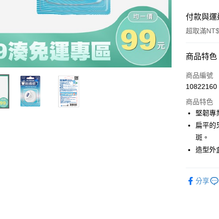
付款與運
超取滿NT$
付款方式
商品特色
信用卡一
商品編號
10822160
超商取貨
商品特色
LINE Pay
堅韌專
扁平的
Apple Pay
斑。
街口支付
造型外
悠遊付
分享
Google Pa
大哥付你
相關說明