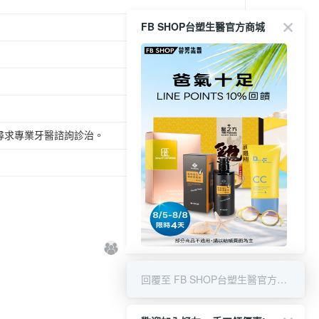
依本服務之必要範圍內提供個人資料，並將交易相關給付款項請
爾富取貨
讓予恩沛科技股份有限公司。
FB SHOP台塑生醫官方商城
0，滿NT$1,000(含以上)免運費
個人資料處理事宜，請瀏覽以下網址：
ee.tw/terms/#terms3
付款
年的使用者請事先徵得法定代理人或監護人之同意方可使用
E先享後付」，若未經同意申辦者引起之損失，本公司不負相關責
0，滿NT$1,000(含以上)免運費
AFTEE先享後付」時，將依據個別帳號之用戶狀況，依本公司
1取貨
核予不同之上限額度；若仍有額度不足之情形，本公司將視審查
0，滿NT$1,000(含以上)免運費
用戶進行身份認證。
尋求專業牙醫諮詢診治。
一人註冊多個帳號或使用他人資訊註冊。若發現惡意使用之情
科技股份有限公司將有權停止該用戶之使用額度並採取法律行
0，滿NT$1,000(含以上)免運費
0，滿NT$1,000(含以上)免運費
8/5-8/8 LINE POINT回饋10%
回覆至 FB SHOP台塑生醫官方商城