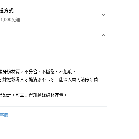
送方式
1,000免運
次付款
付款
業牙線材質，不分岔、不斷裂、不起毛。
牙線輕鬆滑入牙縫清潔不卡牙，能深入齒間清除牙菌
盒設計，可立即得知剩餘線材存量。
客服
y
分期