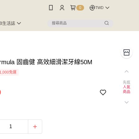
0
TWD
FB生活誌
 Formula 固齒健 高效細滑潔牙線50M
1,000免運
先逛
人氣
9
商品