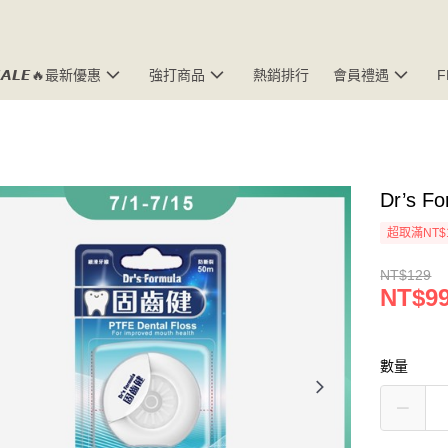
𝘼𝙇𝙀🔥最新優惠
強打商品
熱銷排行
會員禮遇
Dr’s
超取滿NT$
NT$129
NT$9
數量