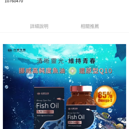
10760470
3 期 0 利率 每期
NT$206
21家銀行
合作金庫商業銀行
第一商業銀行
超商取貨付款
華南商業銀行
彰化商業銀行
詳細說明
相關推薦
LINE Pay
上海商業儲蓄銀行
台北富邦商業銀行
國泰世華商業銀行
兆豐國際商業銀行
Apple Pay
臺灣中小企業銀行
台中商業銀行
匯豐（台灣）商業銀行
華泰商業銀行
街口支付
聯邦商業銀行
遠東國際商業銀行
元大商業銀行
永豐商業銀行
悠遊付
玉山商業銀行
星展（台灣）商業銀行
台新國際商業銀行
中國信託商業銀行
Google Pay
台灣樂天信用卡公司
大哥付你分期
相關說明
【大哥付你分期使用說明】
AFTEE先享後付
1.本服務由台灣大哥大提供，台灣大哥大用戶可立即使用無須另外申請。
2.付款方式選擇「大哥付你分期」，訂單成立後會自動跳轉到大哥付的交易
相關說明
流程，驗證手機門號後，選擇欲分期的期數、繳款截止日，確認付款後即完
【關於「AFTEE先享後付」】
成交易。
Hami Point
AFTEE先享後付是「在收到商品之後才付款」的支付方式。 讓您購物簡單
3.實際核准額度、可分期數及費用金額請依後續交易確認頁面所載為準。
便利好安心！
相關說明
4.訂單成立30分鐘內，如未前往確認交易或遇審核未通過，訂單將自動取
１．簡單：不需註冊會員、不需綁卡、不需儲值。