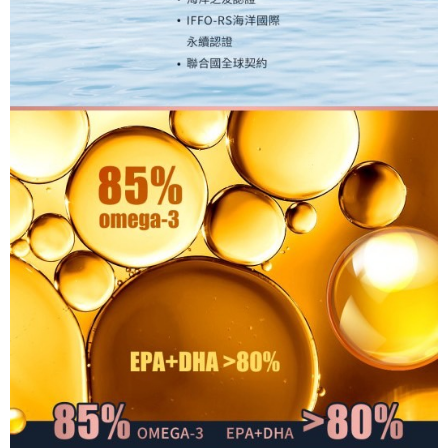
付款後7-11取貨
４．使用「AFTEE先享後付」時，將依據個別帳號之用戶狀況，依本公司即
時審查核予不同之上限額度；若仍有額度不足之情形，本公司將視審查結果
每筆NT$90，滿NT$1,000(含以上)免運費
請求用戶進行身份認證。
５．嚴禁一人註冊多個帳號或使用他人資訊註冊。若發現惡意使用之情形，
宅配
恩沛科技股份有限公司將有權停止該用戶之使用額度並採取法律行動。
每筆NT$90，滿NT$1,000(含以上)免運費
貨到付款
每筆NT$90，滿NT$1,000(含以上)免運費