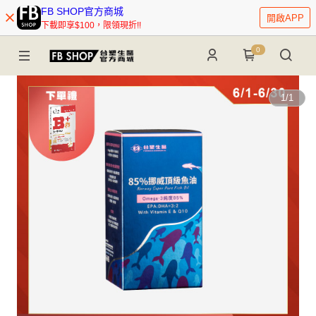
FB SHOP官方商城
開啟APP
下載即享$100，限領現折!!
0
1
/
1