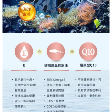
「Hami Point」為中華電信所提供之點數服務，可於會員專區綁定中華電信
消。如遇「轉專審核」未通過狀況，表示未達大哥付你分期系統評分，恕無
２．便利：只要手機號碼，簡訊認證，即可結帳。
ATM付款
會員帳號後，即可在購物車使用 Hami Point 折抵消費金額 (1點等於1元)。
法說明評估內容。
３．安心：先確認商品／服務後，再付款。
【繳款方式說明】
貨到付款
1.分期款項不併入電信帳單，「大哥付你分期」於每月結算日後寄送繳費提
【「AFTEE先享後付」結帳流程】
醒簡訊。
１．於結帳方式選擇「AFTEE先享後付」後，將跳轉至「AFTEE先享後付」
2.透過簡訊連結打開帳單後，可選擇「超商條碼／台灣大直營門市／銀行轉
結帳頁面，進行簡訊認證並確認金額後，即可完成結帳。
運送方式
帳／街口支付／iPASS MONEY」等通路繳費。
２．訂單成立數日內，您將收到繳費通知簡訊。
全家取貨付款
３．收到繳費通知簡訊後14天內，點擊此簡訊中的連結，可透過四大超商／
【注意事項】
ATM／網路銀行／等多元方式進行付款，方視為交易完成。
每筆NT$90，滿NT$1,000(含以上)免運費
1.本服務係由「台灣大哥大股份有限公司」（以下簡稱本公司）所提供，讓
※ 請注意：結帳手續完成當下不需立刻繳費，但若您需要取消訂單，請聯絡
用戶於交易時，得透過本服務購買商品或服務，並由商店將買賣／分期付款
購買商品的店家。未經商家同意取消之訂單仍視為有效，需透過AFTEE先享
付款後全家取貨
買賣價金債權讓與本公司後，依約使用本公司帳單繳交帳款。
後付繳納相關費用。
2.基於同意付款使用「大哥付你分期」之契約關係目的，商店將以您的個人
每筆NT$90，滿NT$1,000(含以上)免運費
※ 交易是否成功請以「AFTEE先享後付 」之結帳頁面顯示為準，若有關於
資料（包含姓名、電話或地址）提供予台灣大哥大進項蒐集、處理及利用，
是否繳費成功／繳費後需取消欲退款等相關疑問，請聯繫「AFTEE先享後付
由本公司與您本人進行分期帳單所需資料之確認、核對及更正。
萊爾富取貨付款
客戶支援中心」
https://netprotections.freshdesk.com/support/home
3.完整用戶服務條款，請詳閱以下連結：
https://oppay.tw/userRule
每筆NT$90，滿NT$1,000(含以上)免運費
【注意事項】
１．透過由恩沛科技股份有限公司提供之「AFTEE先享後付」服務完成之交
付款後萊爾富取貨
易，需依本服務之必要範圍內提供個人資料，並將交易相關給付款項請求債
每筆NT$90，滿NT$1,000(含以上)免運費
權轉讓予恩沛科技股份有限公司。
２．關於個人資料處理事宜，請瀏覽以下網址：
https://aftee.tw/terms/#terms3
7-11取貨付款
３．未成年的使用者請事先徵得法定代理人或監護人之同意方可使用
每筆NT$90，滿NT$1,000(含以上)免運費
「AFTEE先享後付」，若未經同意申辦者引起之損失，本公司不負相關責
任。