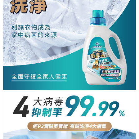
2.透過簡訊連結打開帳單後，可選擇「超商條碼／台灣大直營門市／銀行轉
帳／街口支付／iPASS MONEY」等通路繳費。
【注意事項】
1.本服務係由「台灣大哥大股份有限公司」（以下簡稱本公司）所提供，讓
用戶於交易時，得透過本服務購買商品或服務，並由商店將買賣／分期付款
買賣價金債權讓與本公司後，依約使用本公司帳單繳交帳款。
2.基於同意付款使用「大哥付你分期」之契約關係目的，商店將以您的個人
資料（包含姓名、電話或地址）提供予台灣大哥大進項蒐集、處理及利用，
由本公司與您本人進行分期帳單所需資料之確認、核對及更正。
3.完整用戶服務條款，請詳閱以下連結：
https://oppay.tw/userRule