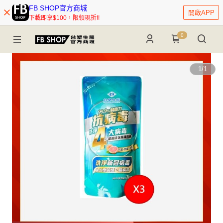
FB SHOP官方商城
開啟APP
下載即享$100，限領現折!!
0
1
/
1