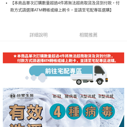
LINE Pay
【本商品單次訂購數量超過4件將無法超商取貨及貨到付款，付
華南商業銀行
彰化商業銀行
款方式請選擇ATM轉帳或線上刷卡，並請至宅配專區選購】
Apple Pay
上海商業儲蓄銀行
台北富邦商業銀行
國泰世華商業銀行
兆豐國際商業銀行
街口支付
臺灣中小企業銀行
台中商業銀行
匯豐（台灣）商業銀行
華泰商業銀行
悠遊付
聯邦商業銀行
遠東國際商業銀行
詳細說明
相關推薦
元大商業銀行
永豐商業銀行
Google Pay
玉山商業銀行
星展（台灣）商業銀行
台新國際商業銀行
中國信託商業銀行
大哥付你分期
台灣樂天信用卡公司
相關說明
【大哥付你分期使用說明】
Hami Point
1.本服務由台灣大哥大提供，台灣大哥大用戶可立即使用無須另外申請。
2.付款方式選擇「大哥付你分期」，訂單成立後會自動跳轉到大哥付的交易
相關說明
流程，驗證手機門號後，選擇欲分期的期數、繳款截止日，確認付款後即完
「Hami Point」為中華電信所提供之點數服務，可於會員專區綁定中華電信
成交易。
ATM付款
會員帳號後，即可在購物車使用 Hami Point 折抵消費金額 (1點等於1元)。
3.實際核准額度、可分期數及費用金額請依後續交易確認頁面所載為準。
4.訂單成立30分鐘內，如未前往確認交易或遇審核未通過，訂單將自動取
運送方式
消。如遇「轉專審核」未通過狀況，表示未達大哥付你分期系統評分，恕無
法說明評估內容。
宅配
【繳款方式說明】
1.分期款項不併入電信帳單，「大哥付你分期」於每月結算日後寄送繳費提
每筆NT$90，滿NT$1,000(含以上)免運費
醒簡訊。