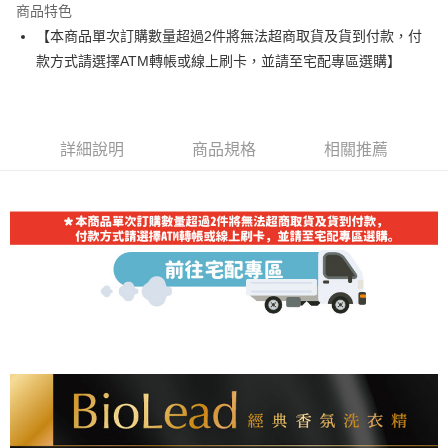
商品特色
合作金庫商業銀行
第一商業銀行
LINE Pay
【本商品單次訂購數量超過2件將無法超商取貨及貨到付款，付
華南商業銀行
彰化商業銀行
款方式請選擇ATM轉帳或線上刷卡，並請至宅配專區選購】
Apple Pay
上海商業儲蓄銀行
台北富邦商業銀行
國泰世華商業銀行
兆豐國際商業銀行
街口支付
臺灣中小企業銀行
台中商業銀行
匯豐（台灣）商業銀行
華泰商業銀行
悠遊付
聯邦商業銀行
遠東國際商業銀行
詳細說明
商品規格
相關推薦
元大商業銀行
永豐商業銀行
Google Pay
玉山商業銀行
星展（台灣）商業銀行
台新國際商業銀行
中國信託商業銀行
大哥付你分期
台灣樂天信用卡公司
相關說明
【大哥付你分期使用說明】
AFTEE先享後付
1.本服務由台灣大哥大提供，台灣大哥大用戶可立即使用無須另外申請。
2.付款方式選擇「大哥付你分期」，訂單成立後會自動跳轉到大哥付的交易
相關說明
流程，驗證手機門號後，選擇欲分期的期數、繳款截止日，確認付款後即完
【關於「AFTEE先享後付」】
成交易。
Hami Point
AFTEE先享後付是「在收到商品之後才付款」的支付方式。 讓您購物簡單
3.實際核准額度、可分期數及費用金額請依後續交易確認頁面所載為準。
便利好安心！
相關說明
4.訂單成立30分鐘內，如未前往確認交易或遇審核未通過，訂單將自動取
１．簡單：不需註冊會員、不需綁卡、不需儲值。
「Hami Point」為中華電信所提供之點數服務，可於會員專區綁定中華電信
消。如遇「轉專審核」未通過狀況，表示未達大哥付你分期系統評分，恕無
２．便利：只要手機號碼，簡訊認證，即可結帳。
ATM付款
會員帳號後，即可在購物車使用 Hami Point 折抵消費金額 (1點等於1元)。
法說明評估內容。
３．安心：先確認商品／服務後，再付款。
【繳款方式說明】
1.分期款項不併入電信帳單，「大哥付你分期」於每月結算日後寄送繳費提
運送方式
【「AFTEE先享後付」結帳流程】