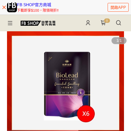
FB SHOP官方商城
開啟APP
下載即享$100，限領現折!!
0
1
/
1