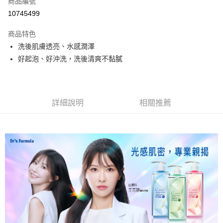
商品編號
信用卡分期付款
10745499
3 期 0 利率 每期
NT$66
21家銀行
商品特色
合作金庫商業銀行
第一商業銀行
超商取貨付款
洗後肌膚透亮、水感潤澤
華南商業銀行
彰化商業銀行
好起泡、好沖洗，洗後清爽不黏膩
LINE Pay
上海商業儲蓄銀行
台北富邦商業銀行
國泰世華商業銀行
兆豐國際商業銀行
Apple Pay
臺灣中小企業銀行
台中商業銀行
匯豐（台灣）商業銀行
華泰商業銀行
街口支付
聯邦商業銀行
遠東國際商業銀行
詳細說明
相關推薦
元大商業銀行
永豐商業銀行
悠遊付
玉山商業銀行
星展（台灣）商業銀行
台新國際商業銀行
中國信託商業銀行
Google Pay
台灣樂天信用卡公司
大哥付你分期
相關說明
【大哥付你分期使用說明】
AFTEE先享後付
1.本服務由台灣大哥大提供，台灣大哥大用戶可立即使用無須另外申請。
2.付款方式選擇「大哥付你分期」，訂單成立後會自動跳轉到大哥付的交易
相關說明
流程，驗證手機門號後，選擇欲分期的期數、繳款截止日，確認付款後即完
【關於「AFTEE先享後付」】
成交易。
Hami Point
AFTEE先享後付是「在收到商品之後才付款」的支付方式。 讓您購物簡單
3.實際核准額度、可分期數及費用金額請依後續交易確認頁面所載為準。