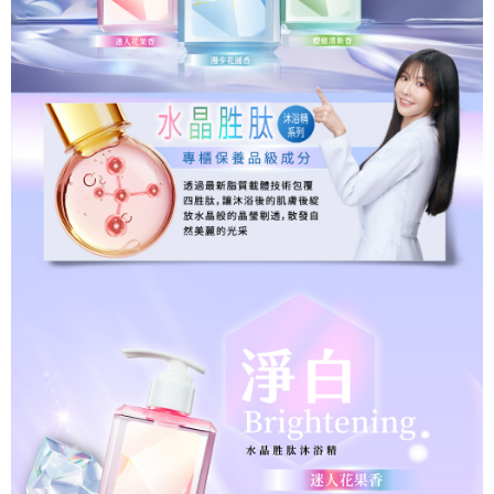
「AFTEE先享後付」，若未經同意申辦者引起之損失，本公司不負相關責
任。
付款後7-11取貨
４．使用「AFTEE先享後付」時，將依據個別帳號之用戶狀況，依本公司即
時審查核予不同之上限額度；若仍有額度不足之情形，本公司將視審查結果
每筆NT$90，滿NT$1,000(含以上)免運費
請求用戶進行身份認證。
５．嚴禁一人註冊多個帳號或使用他人資訊註冊。若發現惡意使用之情形，
宅配
恩沛科技股份有限公司將有權停止該用戶之使用額度並採取法律行動。
每筆NT$90，滿NT$1,000(含以上)免運費
貨到付款
每筆NT$90，滿NT$1,000(含以上)免運費