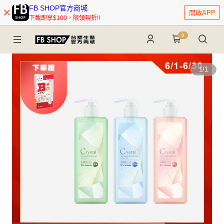
FB SHOP官方商城
開啟APP
下載即享$100，限領現折!!
0
1
/
1