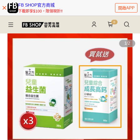
FB SHOP官方商城
開啟APP
下載即享$100，限領現折!!
0
1
/
2