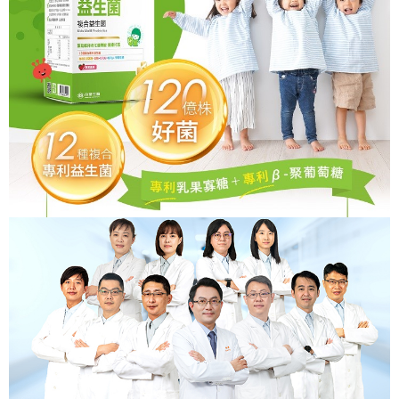
「Hami Point」為中華電信所提供之點數服務，可於會員專區綁定中華電信
消。如遇「轉專審核」未通過狀況，表示未達大哥付你分期系統評分，恕無
２．便利：只要手機號碼，簡訊認證，即可結帳。
ATM付款
會員帳號後，即可在購物車使用 Hami Point 折抵消費金額 (1點等於1元)。
法說明評估內容。
３．安心：先確認商品／服務後，再付款。
【繳款方式說明】
貨到付款
1.分期款項不併入電信帳單，「大哥付你分期」於每月結算日後寄送繳費提
【「AFTEE先享後付」結帳流程】
醒簡訊。
１．於結帳方式選擇「AFTEE先享後付」後，將跳轉至「AFTEE先享後付」
2.透過簡訊連結打開帳單後，可選擇「超商條碼／台灣大直營門市／銀行轉
結帳頁面，進行簡訊認證並確認金額後，即可完成結帳。
運送方式
帳／街口支付／iPASS MONEY」等通路繳費。
２．訂單成立數日內，您將收到繳費通知簡訊。
全家取貨付款
３．收到繳費通知簡訊後14天內，點擊此簡訊中的連結，可透過四大超商／
【注意事項】
ATM／網路銀行／等多元方式進行付款，方視為交易完成。
每筆NT$90，滿NT$1,000(含以上)免運費
1.本服務係由「台灣大哥大股份有限公司」（以下簡稱本公司）所提供，讓
※ 請注意：結帳手續完成當下不需立刻繳費，但若您需要取消訂單，請聯絡
用戶於交易時，得透過本服務購買商品或服務，並由商店將買賣／分期付款
購買商品的店家。未經商家同意取消之訂單仍視為有效，需透過AFTEE先享
付款後全家取貨
買賣價金債權讓與本公司後，依約使用本公司帳單繳交帳款。
後付繳納相關費用。
2.基於同意付款使用「大哥付你分期」之契約關係目的，商店將以您的個人
每筆NT$90，滿NT$1,000(含以上)免運費
※ 交易是否成功請以「AFTEE先享後付 」之結帳頁面顯示為準，若有關於
資料（包含姓名、電話或地址）提供予台灣大哥大進項蒐集、處理及利用，
是否繳費成功／繳費後需取消欲退款等相關疑問，請聯繫「AFTEE先享後付
由本公司與您本人進行分期帳單所需資料之確認、核對及更正。
萊爾富取貨付款
客戶支援中心」
https://netprotections.freshdesk.com/support/home
3.完整用戶服務條款，請詳閱以下連結：
https://oppay.tw/userRule
每筆NT$90，滿NT$1,000(含以上)免運費
【注意事項】
１．透過由恩沛科技股份有限公司提供之「AFTEE先享後付」服務完成之交
付款後萊爾富取貨
易，需依本服務之必要範圍內提供個人資料，並將交易相關給付款項請求債
每筆NT$90，滿NT$1,000(含以上)免運費
權轉讓予恩沛科技股份有限公司。
２．關於個人資料處理事宜，請瀏覽以下網址：
https://aftee.tw/terms/#terms3
7-11取貨付款
３．未成年的使用者請事先徵得法定代理人或監護人之同意方可使用
每筆NT$90，滿NT$1,000(含以上)免運費
「AFTEE先享後付」，若未經同意申辦者引起之損失，本公司不負相關責
任。