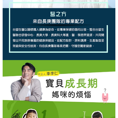
付款後7-11取貨
４．使用「AFTEE先享後付」時，將依據個別帳號之用戶狀況，依本公司即
時審查核予不同之上限額度；若仍有額度不足之情形，本公司將視審查結果
每筆NT$90，滿NT$1,000(含以上)免運費
請求用戶進行身份認證。
５．嚴禁一人註冊多個帳號或使用他人資訊註冊。若發現惡意使用之情形，
宅配
恩沛科技股份有限公司將有權停止該用戶之使用額度並採取法律行動。
每筆NT$90，滿NT$1,000(含以上)免運費
貨到付款
每筆NT$90，滿NT$1,000(含以上)免運費