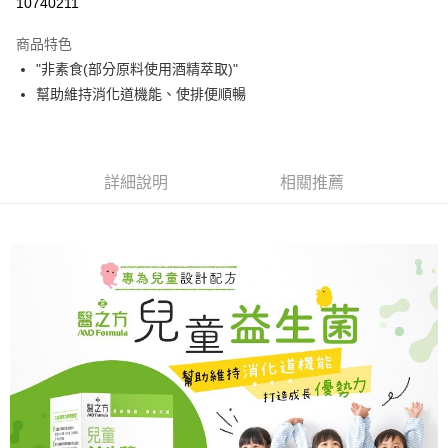
10740211
3 期 0 利率 每期
NT$633
21家銀行
商品特色
合作金庫商業銀行
第一商業銀行
超商取貨付款
"非素食(部分原料使用酒精萃取)"
華南商業銀行
彰化商業銀行
幫助維持消化道機能、使排便順暢
LINE Pay
上海商業儲蓄銀行
台北富邦商業銀行
國泰世華商業銀行
兆豐國際商業銀行
Apple Pay
臺灣中小企業銀行
台中商業銀行
匯豐（台灣）商業銀行
華泰商業銀行
街口支付
聯邦商業銀行
遠東國際商業銀行
詳細說明
相關推薦
元大商業銀行
永豐商業銀行
悠遊付
玉山商業銀行
星展（台灣）商業銀行
台新國際商業銀行
中國信託商業銀行
Google Pay
台灣樂天信用卡公司
大哥付你分期
相關說明
【大哥付你分期使用說明】
AFTEE先享後付
1.本服務由台灣大哥大提供，台灣大哥大用戶可立即使用無須另外申請。
2.付款方式選擇「大哥付你分期」，訂單成立後會自動跳轉到大哥付的交易
相關說明
流程，驗證手機門號後，選擇欲分期的期數、繳款截止日，確認付款後即完
【關於「AFTEE先享後付」】
成交易。
Hami Point
AFTEE先享後付是「在收到商品之後才付款」的支付方式。 讓您購物簡單
3.實際核准額度、可分期數及費用金額請依後續交易確認頁面所載為準。
便利好安心！
相關說明
4.訂單成立30分鐘內，如未前往確認交易或遇審核未通過，訂單將自動取
１．簡單：不需註冊會員、不需綁卡、不需儲值。