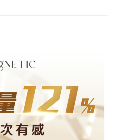
業銀行
永豐商業銀行
業銀行
星展（台灣）商業銀行
際商業銀行
中國信託商業銀行
y
天信用卡公司
分期
你分期使用說明】
享後付
由台灣大哥大提供，台灣大哥大用戶可立即使用無須另外申請。
式選擇「大哥付你分期」，訂單成立後會自動跳轉到大哥付的交易
證手機門號後，選擇欲分期的期數、繳款截止日，確認付款後即
FTEE先享後付」】
t
。
先享後付是「在收到商品之後才付款」的支付方式。 讓您購物簡單
准額度、可分期數及費用金額請依後續交易確認頁面所載為準。
心！
立30分鐘內，如未前往確認交易或遇審核未通過，訂單將自動取
：不需註冊會員、不需綁卡、不需儲值。
 Point」為中華電信所提供之點數服務，可於會員專區綁定中華電
「轉專審核」未通過狀況，表示未達大哥付你分期系統評分，恕
：只要手機號碼，簡訊認證，即可結帳。
，即可在購物車使用 Hami Point 折抵消費金額 (1點等於1
評估內容。
：先確認商品／服務後，再付款。
式說明】
項不併入電信帳單，「大哥付你分期」於每月結算日後寄送繳費提
EE先享後付」結帳流程】
方式選擇「AFTEE先享後付」後，將跳轉至「AFTEE先享後
訊連結打開帳單後，可選擇「超商條碼／台灣大直營門市／銀行轉
頁面，進行簡訊認證並確認金額後，即可完成結帳。
付／iPASS MONEY」等通路繳費。
成立數日內，您將收到繳費通知簡訊。
費通知簡訊後14天內，點擊此簡訊中的連結，可透過四大超商
付款
項】
網路銀行／等多元方式進行付款，方視為交易完成。
係由「台灣大哥大股份有限公司」（以下簡稱本公司）所提供，讓
：結帳手續完成當下不需立刻繳費，但若您需要取消訂單，請聯
0，滿NT$1,000(含以上)免運費
易時，得透過本服務購買商品或服務，並由商店將買賣／分期付