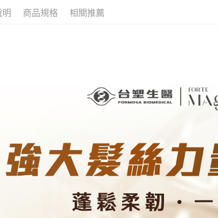
元大商
悠遊付
說明
商品規格
相關推薦
玉山商
台新國
Google Pa
台灣樂
大哥付你
相關說明
【大哥付
AFTEE先
1.本服務
2.付款方
相關說明
流程，驗
【關於「A
Hami Poin
完成交易
AFTEE
3.實際核
便利好安
相關說明
4.訂單成
１．簡單
「Hami
消。如遇
ATM付款
２．便利
信會員帳號後
無法說明
３．安心
元)。
【繳款方
貨到付款
1.分期款
【「AFT
醒簡訊。
１．於結帳
2.透過簡
付」結帳
運送方式
帳／街口支
２．訂單
３．收到繳
全家取貨
【注意事
／ATM／
1.本服務
※ 請注意
每筆NT$9
用戶於交