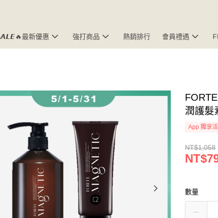
𝘼𝙇𝙀🔥最新優惠
強打商品
熱銷排行
會員禮遇
FORTE
潤護髮素
App 獨享
NT$1,058
NT$7
數量