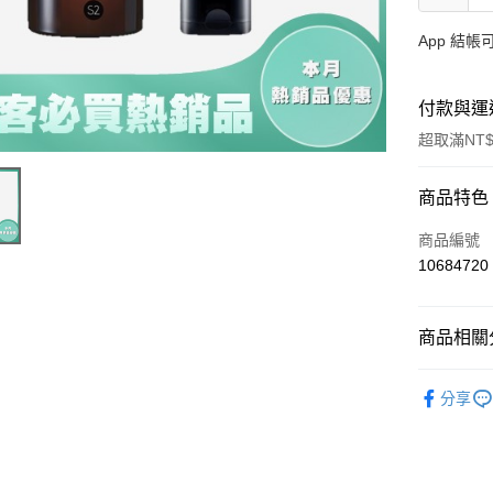
App 結
付款與運
超取滿NT$
付款方式
商品特色
信用卡一
商品編號
10684720
信用卡分
3 期 
商品相關分
合作金
超商取貨
華南商
➤ Magne
LINE Pay
上海商
分享
➤ 新客必
國泰世
Apple Pay
臺灣中
匯豐（
街口支付
聯邦商