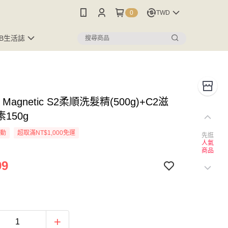
0
TWD
FB生活誌
 Magnetic S2柔順洗髮精(500g)+C2滋
150g
活動
超取滿NT$1,000免運
先逛
人氣
商品
99