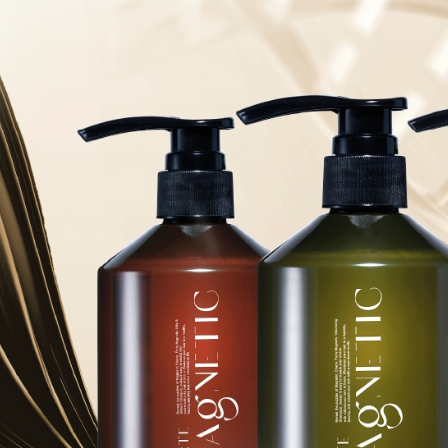
絡購買商品
款買賣價
先享後付
付款後全
2.基於同
※ 交易是
每筆NT$9
資料（包
是否繳費成
用，由本
付客戶支
3.完整用
萊爾富取
【注意事
每筆NT$9
１．透過由
交易，需
付款後萊
求債權轉
每筆NT$9
２．關於
https://aft
7-11取貨
３．未成
「AFTE
每筆NT$9
任。
４．使用「
付款後7-1
即時審查
每筆NT$9
結果請求
５．嚴禁
形，恩沛
宅配
動。
每筆NT$9
貨到付款
每筆NT$9