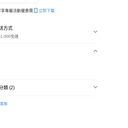
帳可享專屬活動優惠價
立即下載
送方式
1,000免運
次付款
期付款
0 利率 每期
NT$266
21家銀行
類 (2)
庫商業銀行
第一商業銀行
付款
業銀行
彰化商業銀行
tic 頂級瞬效洗護
業儲蓄銀行
台北富邦商業銀行
客服
買⚡
華商業銀行
兆豐國際商業銀行
小企業銀行
台中商業銀行
台灣）商業銀行
華泰商業銀行
業銀行
遠東國際商業銀行