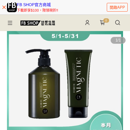
FB SHOP官方商城
開啟APP
下載即享$100，限領現折!!
0
1
/
1