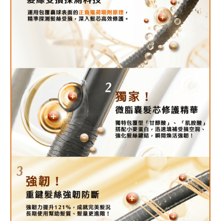
時審查核予不同之上限額度；若仍有額度不足之情形，本公司將視審查結果
每筆NT$90，滿NT$1,000(含以上)免運費
請求用戶進行身份認證。
５．嚴禁一人註冊多個帳號或使用他人資訊註冊。若發現惡意使用之情形，
宅配
恩沛科技股份有限公司將有權停止該用戶之使用額度並採取法律行動。
每筆NT$90，滿NT$1,000(含以上)免運費
貨到付款
每筆NT$90，滿NT$1,000(含以上)免運費