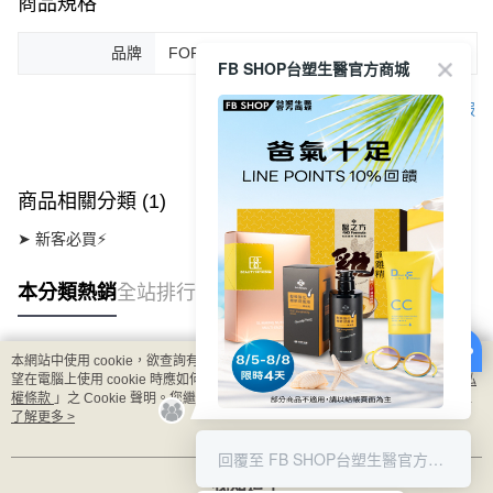
商品規格
品牌
FORTE Magnetic
FB SHOP台塑生醫官方商城
客服
商品相關分類 (1)
➤ 新客必買⚡
本分類熱銷
全站排行
本網站中使用 cookie，欲查詢有關本網站使用 cookie 方式之詳情，及若您不希
熱門標籤
望在電腦上使用 cookie 時應如何變更電腦的 cookie 設定，請參閱本網站「
隱私
權條款
」之 Cookie 聲明。您繼續使用本網站即表示您同意本公司得按本網站使
用條款之 Cookie 聲明使用 cookie。
了解更多 >
8/5-8/8 LINE POINT回饋10%
回覆至 FB SHOP台塑生醫官方商城
我知道了