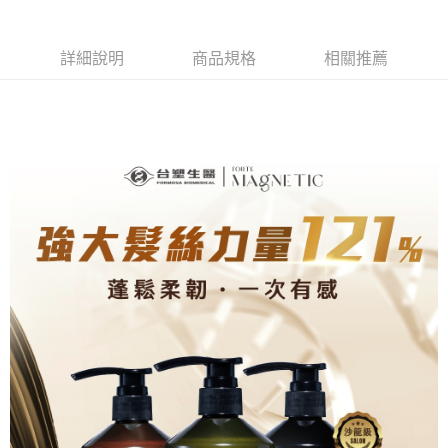
合作金庫商業銀行
第一商業銀行
超商取貨付款
華南商業銀行
彰化商業銀行
詳細說明
商品規格
相關推薦
LINE Pay
上海商業儲蓄銀行
台北富邦商業銀行
國泰世華商業銀行
兆豐國際商業銀行
Apple Pay
臺灣中小企業銀行
台中商業銀行
匯豐（台灣）商業銀行
華泰商業銀行
街口支付
聯邦商業銀行
遠東國際商業銀行
元大商業銀行
永豐商業銀行
悠遊付
玉山商業銀行
星展（台灣）商業銀行
台新國際商業銀行
中國信託商業銀行
Google Pay
台灣樂天信用卡公司
大哥付你分期
相關說明
【大哥付你分期使用說明】
AFTEE先享後付
1.本服務由台灣大哥大提供，台灣大哥大用戶可立即使用無須另外申請。
2.付款方式選擇「大哥付你分期」，訂單成立後會自動跳轉到大哥付的交易
相關說明
流程，驗證手機門號後，選擇欲分期的期數、繳款截止日，確認付款後即完
【關於「AFTEE先享後付」】
成交易。
Hami Point
AFTEE先享後付是「在收到商品之後才付款」的支付方式。 讓您購物簡單
3.實際核准額度、可分期數及費用金額請依後續交易確認頁面所載為準。
便利好安心！
相關說明
4.訂單成立30分鐘內，如未前往確認交易或遇審核未通過，訂單將自動取
１．簡單：不需註冊會員、不需綁卡、不需儲值。
「Hami Point」為中華電信所提供之點數服務，可於會員專區綁定中華電信
消。如遇「轉專審核」未通過狀況，表示未達大哥付你分期系統評分，恕無
２．便利：只要手機號碼，簡訊認證，即可結帳。
ATM付款
會員帳號後，即可在購物車使用 Hami Point 折抵消費金額 (1點等於1元)。
法說明評估內容。