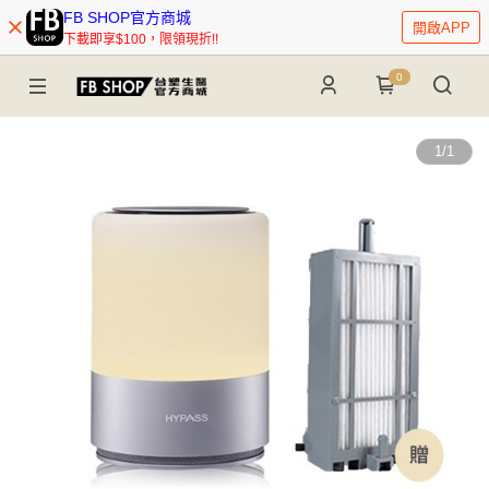
FB SHOP官方商城
開啟APP
下載即享$100，限領現折!!
0
1
/
1