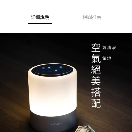
合作金庫商業銀行
第一商業銀行
超商取貨付款
華南商業銀行
彰化商業銀行
詳細說明
相關推薦
LINE Pay
上海商業儲蓄銀行
台北富邦商業銀行
國泰世華商業銀行
兆豐國際商業銀行
Apple Pay
臺灣中小企業銀行
台中商業銀行
匯豐（台灣）商業銀行
華泰商業銀行
街口支付
聯邦商業銀行
遠東國際商業銀行
元大商業銀行
永豐商業銀行
悠遊付
玉山商業銀行
星展（台灣）商業銀行
台新國際商業銀行
中國信託商業銀行
Google Pay
台灣樂天信用卡公司
大哥付你分期
相關說明
【大哥付你分期使用說明】
AFTEE先享後付
1.本服務由台灣大哥大提供，台灣大哥大用戶可立即使用無須另外申請。
2.付款方式選擇「大哥付你分期」，訂單成立後會自動跳轉到大哥付的交易
相關說明
流程，驗證手機門號後，選擇欲分期的期數、繳款截止日，確認付款後即完
【關於「AFTEE先享後付」】
成交易。
Hami Point
AFTEE先享後付是「在收到商品之後才付款」的支付方式。 讓您購物簡單
3.實際核准額度、可分期數及費用金額請依後續交易確認頁面所載為準。
便利好安心！
相關說明
4.訂單成立30分鐘內，如未前往確認交易或遇審核未通過，訂單將自動取
１．簡單：不需註冊會員、不需綁卡、不需儲值。
「Hami Point」為中華電信所提供之點數服務，可於會員專區綁定中華電信
消。如遇「轉專審核」未通過狀況，表示未達大哥付你分期系統評分，恕無
２．便利：只要手機號碼，簡訊認證，即可結帳。
ATM付款
會員帳號後，即可在購物車使用 Hami Point 折抵消費金額 (1點等於1元)。
法說明評估內容。