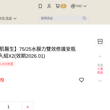
0
TWD
FB生活誌
美肌醫生】75/25水膜力雙效修護安瓶
2入組X2(效期2026.01)
1,000免運
先逛
人氣
商品
99