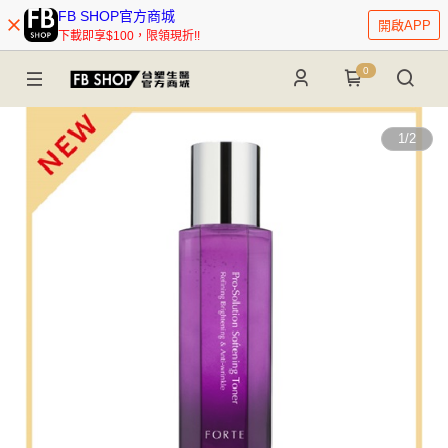
FB SHOP官方商城
開啟APP
下載即享$100，限領現折!!
0
1
/
2