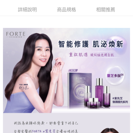
Apple Pay
詳細說明
商品規格
相關推薦
街口支付
悠遊付
Google Pay
大哥付你分期
相關說明
【大哥付你分期使用說明】
AFTEE先享後付
1.本服務由台灣大哥大提供，台灣大哥大用戶可立即使用無須另外申請。
2.付款方式選擇「大哥付你分期」，訂單成立後會自動跳轉到大哥付的交易
相關說明
流程，驗證手機門號後，選擇欲分期的期數、繳款截止日，確認付款後即完
【關於「AFTEE先享後付」】
成交易。
Hami Point
AFTEE先享後付是「在收到商品之後才付款」的支付方式。 讓您購物簡單
3.實際核准額度、可分期數及費用金額請依後續交易確認頁面所載為準。
便利好安心！
相關說明
4.訂單成立30分鐘內，如未前往確認交易或遇審核未通過，訂單將自動取
１．簡單：不需註冊會員、不需綁卡、不需儲值。
「Hami Point」為中華電信所提供之點數服務，可於會員專區綁定中華電信
消。如遇「轉專審核」未通過狀況，表示未達大哥付你分期系統評分，恕無
２．便利：只要手機號碼，簡訊認證，即可結帳。
ATM付款
會員帳號後，即可在購物車使用 Hami Point 折抵消費金額 (1點等於1元)。
法說明評估內容。
３．安心：先確認商品／服務後，再付款。
【繳款方式說明】
貨到付款
1.分期款項不併入電信帳單，「大哥付你分期」於每月結算日後寄送繳費提
【「AFTEE先享後付」結帳流程】
醒簡訊。
１．於結帳方式選擇「AFTEE先享後付」後，將跳轉至「AFTEE先享後付」
2.透過簡訊連結打開帳單後，可選擇「超商條碼／台灣大直營門市／銀行轉
結帳頁面，進行簡訊認證並確認金額後，即可完成結帳。
運送方式
帳／街口支付／iPASS MONEY」等通路繳費。
２．訂單成立數日內，您將收到繳費通知簡訊。