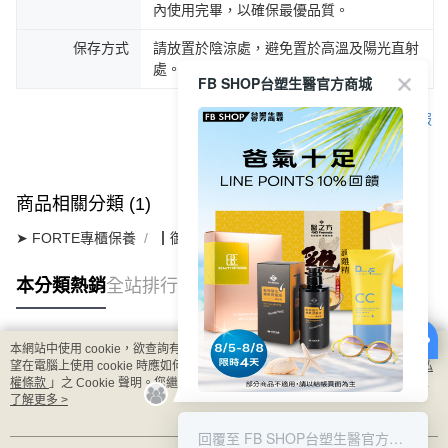
內使用完畢，以確保最優品質。
保存方式
請放置於陰涼處，避免置於高溫及陽光直射
處。
FB SHOP台塑生醫官方商城
客服
商品相關分類 (1)
➤ FORTE專櫃保養
┃御潤極光系列
本分類熱銷
全站排行
本網站中使用 cookie，欲查詢有關本網站使用 cookie 方式之詳情，及若您不希
熱門標籤
望在電腦上使用 cookie 時應如何變更電腦的 cookie 設定，請參閱本網站「
隱私
權條款
」之 Cookie 聲明。您繼續使用本網站即表示您同意本公司得按本網站使
用條款之 Cookie 聲明使用 cookie。
了解更多 >
8/5-8/8 LINE POINT回饋10%
回覆至 FB SHOP台塑生醫官方商城