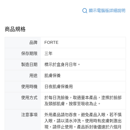
顯示電腦版詳細說明
商品規格
品牌
FORTE
保存期限
三年
製造日期
標示於盒身月日年。
用途
肌膚保養
使用時機
日夜肌膚保養用
使用方式
於每日洗臉後，取適量本產品，塗擦於臉部
及頸部肌膚，按摩至吸收為止。
注意事項
外用產品請勿吞食，避免產品入眼，若不慎
入眼，請以清水沖洗。使用時有皮膚刺激出
現，請停止使用。產品拆封後儘速於六個月