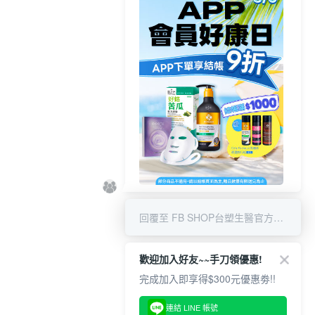
8/6 APP結帳享9折 & 滿千贈限量
好禮
回覆至 FB SHOP台塑生醫官方商城
歡迎加入好友~~手刀領優惠!
完成加入即享得$300元優惠劵!!
連結 LINE 帳號